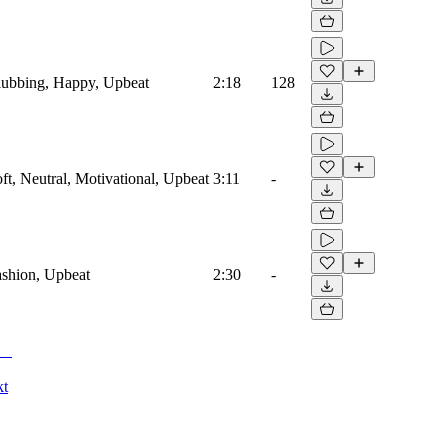
Clubbing, Happy, Upbeat
2:18
128
oft, Neutral, Motivational, Upbeat
3:11
-
Fashion, Upbeat
2:30
-
kt