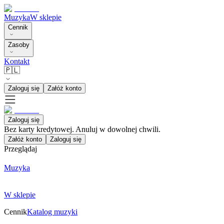
Muzyka
W sklepie
Cennik
Zasoby
Kontakt
🇵🇱
Zaloguj się
Załóż konto
Zaloguj się
Bez karty kredytowej. Anuluj w dowolnej chwili.
Załóż konto
Zaloguj się
Przeglądaj
Muzyka
W sklepie
Cennik
Katalog muzyki