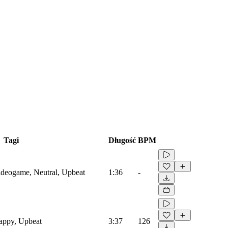
Tagi
Długość
BPM
Videogame, Neutral, Upbeat
1:36
-
Happy, Upbeat
3:37
126