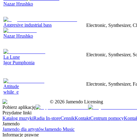
Nazar Hrushko
Aggresive industrial bass
Electronic, Synthesizer, 
Nazar Hrushko
Electronic, Synthesizer, S
La Lune
Igor Pumphonia
Electronic, Synthesizer, 
Attitude
while_e
©
2026
Jamendo Licensing
Pobierz aplikację
Przydatne linki
Katalog muzyki
Radia In-store
Cennik
Kontakt
Centrum pomocy
Konta
Jamendo
Jamendo dla artystów
Jamendo Music
Informacje prawne