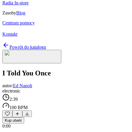
Radia In-store
Zasoby
Blog
Centrum pomocy
Kontakt
Powrót do katalogu
I Told You Once
autor:
Ed Napoli
electronic
2:39
100 BPM
Kup utwór
0:00