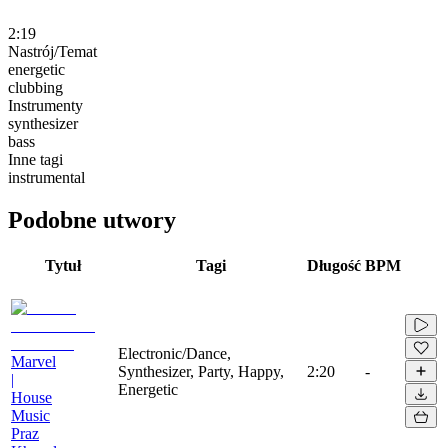
2:19
Nastrój/Temat
energetic
clubbing
Instrumenty
synthesizer
bass
Inne tagi
instrumental
Podobne utwory
Tytuł
Tagi
Długość
BPM
Electronic/Dance,
Marvel
Synthesizer, Party, Happy,
2:20
-
|
Energetic
House
Music
Praz