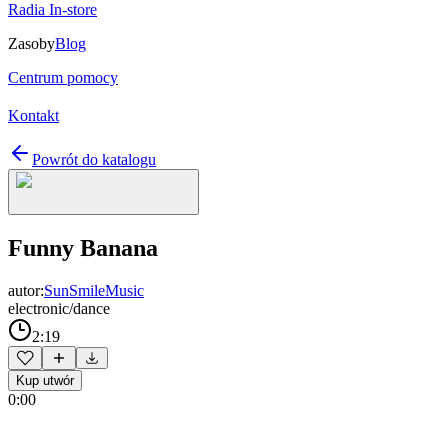
Radia In-store
Zasoby
Blog
Centrum pomocy
Kontakt
Powrót do katalogu
Funny Banana
autor:
SunSmileMusic
electronic/dance
2:19
Kup utwór
0:00