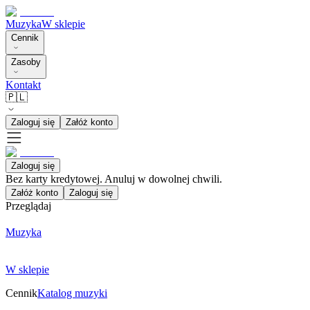
Muzyka
W sklepie
Cennik
Zasoby
Kontakt
🇵🇱
Zaloguj się
Załóż konto
Zaloguj się
Bez karty kredytowej. Anuluj w dowolnej chwili.
Załóż konto
Zaloguj się
Przeglądaj
Muzyka
W sklepie
Cennik
Katalog muzyki