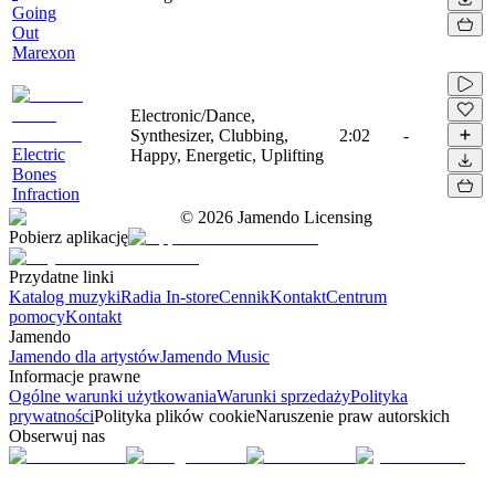
Going
Out
Marexon
Electronic/Dance,
Synthesizer, Clubbing,
2:02
-
Electric
Happy, Energetic, Uplifting
Bones
Infraction
©
2026
Jamendo Licensing
Pobierz aplikację
Przydatne linki
Katalog muzyki
Radia In-store
Cennik
Kontakt
Centrum
pomocy
Kontakt
Jamendo
Jamendo dla artystów
Jamendo Music
Informacje prawne
Ogólne warunki użytkowania
Warunki sprzedaży
Polityka
prywatności
Polityka plików cookie
Naruszenie praw autorskich
Obserwuj nas