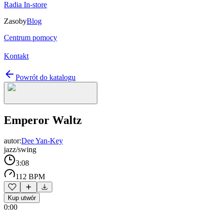
Radia In-store
Zasoby
Blog
Centrum pomocy
Kontakt
Powrót do katalogu
Emperor Waltz
autor:
Dee Yan-Key
jazz/swing
3:08
112 BPM
Kup utwór
0:00