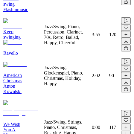
swing
Flashinmusic
Jazz/Swing, Piano,
Keep
Percussion, Clarinet,
3:55
120
swinging
70s, Retro, Ballad,
Happy, Cheerful
Ravello
Jazz/Swing,
Glockenspiel, Piano,
American
2:02
90
Christmas, Holiday,
Christmas
Happy
Anton
Kowalski
Jazz/Swing, Strings,
We Wish
Piano, Christmas,
0:00
117
You A
Relaxing, Happy