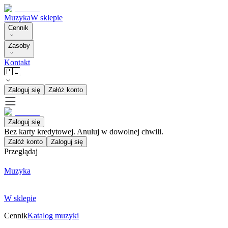
Muzyka
W sklepie
Cennik
Zasoby
Kontakt
🇵🇱
Zaloguj się
Załóż konto
Zaloguj się
Bez karty kredytowej. Anuluj w dowolnej chwili.
Załóż konto
Zaloguj się
Przeglądaj
Muzyka
W sklepie
Cennik
Katalog muzyki