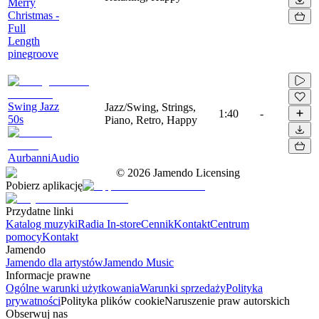
Merry
Christmas -
Full
Length
pinegroove
Swing Jazz
Jazz/Swing, Strings,
1:40
-
50s
Piano, Retro, Happy
AurbanniAudio
©
2026
Jamendo Licensing
Pobierz aplikację
Przydatne linki
Katalog muzyki
Radia In-store
Cennik
Kontakt
Centrum
pomocy
Kontakt
Jamendo
Jamendo dla artystów
Jamendo Music
Informacje prawne
Ogólne warunki użytkowania
Warunki sprzedaży
Polityka
prywatności
Polityka plików cookie
Naruszenie praw autorskich
Obserwuj nas