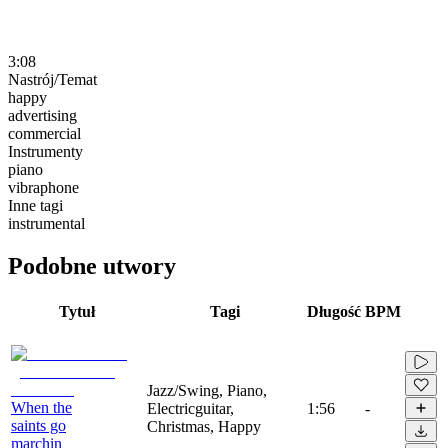
3:08
Nastrój/Temat
happy
advertising
commercial
Instrumenty
piano
vibraphone
Inne tagi
instrumental
Podobne utwory
Tytuł
Tagi
Długość
BPM
Jazz/Swing, Piano,
When the
Electricguitar,
1:56
-
saints go
Christmas, Happy
marchin