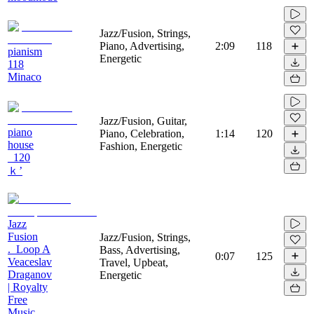
Jazz/Fusion, Strings,
Piano, Advertising,
2:09
118
pianism
Energetic
118
Minaco
Jazz/Fusion, Guitar,
piano
Piano, Celebration,
1:14
120
house
Fashion, Energetic
_120
ｋ’
Jazz
Fusion
Jazz/Fusion, Strings,
._Loop A
Bass, Advertising,
0:07
125
Veaceslav
Travel, Upbeat,
Draganov
Energetic
| Royalty
Free
Music