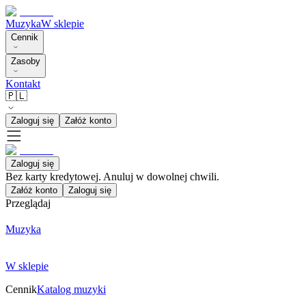
Muzyka
W sklepie
Cennik
Zasoby
Kontakt
🇵🇱
Zaloguj się
Załóż konto
Zaloguj się
Bez karty kredytowej. Anuluj w dowolnej chwili.
Załóż konto
Zaloguj się
Przeglądaj
Muzyka
W sklepie
Cennik
Katalog muzyki