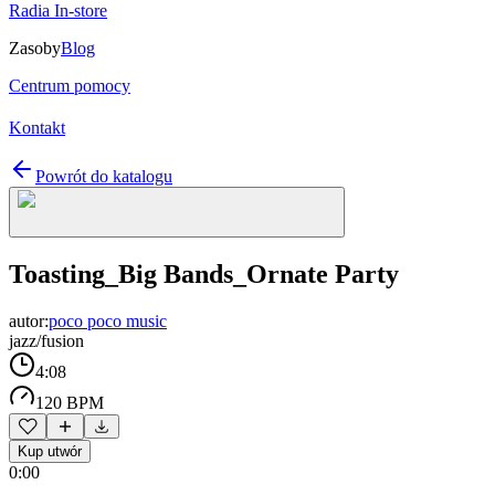
Radia In-store
Zasoby
Blog
Centrum pomocy
Kontakt
Powrót do katalogu
Toasting_Big Bands_Ornate Party
autor:
poco poco music
jazz/fusion
4:08
120 BPM
Kup utwór
0:00