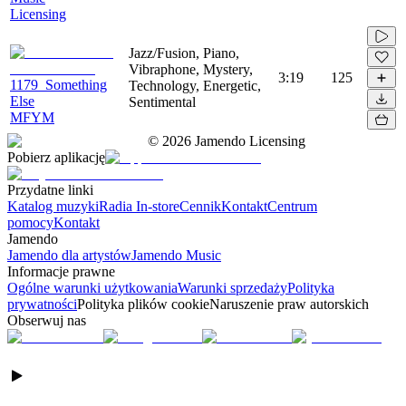
Licensing
Jazz/Fusion, Piano,
Vibraphone, Mystery,
3:19
125
1179_Something
Technology, Energetic,
Else
Sentimental
MFYM
©
2026
Jamendo Licensing
Pobierz aplikację
Przydatne linki
Katalog muzyki
Radia In-store
Cennik
Kontakt
Centrum
pomocy
Kontakt
Jamendo
Jamendo dla artystów
Jamendo Music
Informacje prawne
Ogólne warunki użytkowania
Warunki sprzedaży
Polityka
prywatności
Polityka plików cookie
Naruszenie praw autorskich
Obserwuj nas