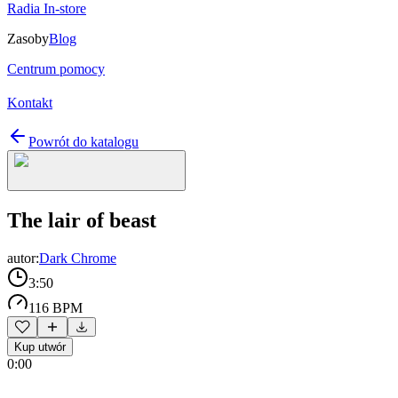
Radia In-store
Zasoby
Blog
Centrum pomocy
Kontakt
Powrót do katalogu
The lair of beast
autor:
Dark Chrome
3:50
116 BPM
Kup utwór
0:00