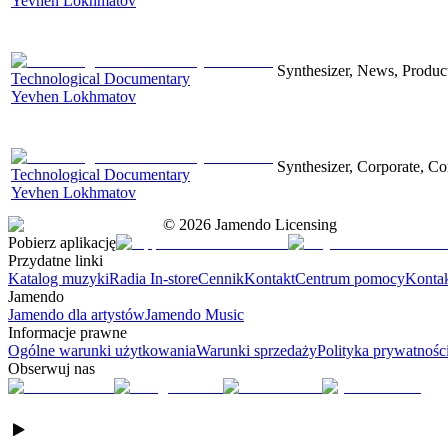
Yevhen Lokhmatov
Synthesizer, News, Producti
Technological Documentary
Yevhen Lokhmatov
Synthesizer, Corporate, Co
Technological Documentary
Yevhen Lokhmatov
©
2026
Jamendo Licensing
Pobierz aplikację
Przydatne linki
Katalog muzyki
Radia In-store
Cennik
Kontakt
Centrum pomocy
Konta
Jamendo
Jamendo dla artystów
Jamendo Music
Informacje prawne
Ogólne warunki użytkowania
Warunki sprzedaży
Polityka prywatnośc
Obserwuj nas