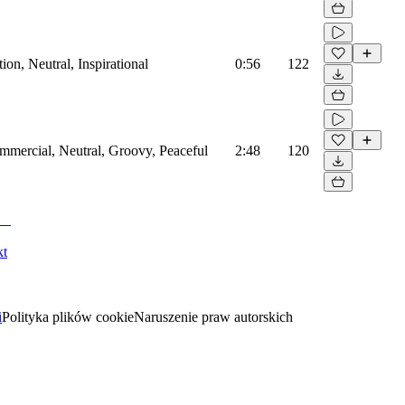
on, Neutral, Inspirational
0:56
122
mmercial, Neutral, Groovy, Peaceful
2:48
120
kt
i
Polityka plików cookie
Naruszenie praw autorskich