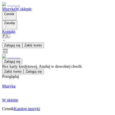
Muzyka
W sklepie
Cennik
Zasoby
Kontakt
🇵🇱
Zaloguj się
Załóż konto
Zaloguj się
Bez karty kredytowej. Anuluj w dowolnej chwili.
Załóż konto
Zaloguj się
Przeglądaj
Muzyka
W sklepie
Cennik
Katalog muzyki