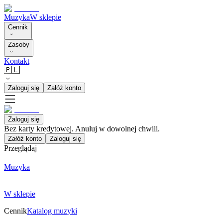
Muzyka
W sklepie
Cennik
Zasoby
Kontakt
🇵🇱
Zaloguj się
Załóż konto
Zaloguj się
Bez karty kredytowej. Anuluj w dowolnej chwili.
Załóż konto
Zaloguj się
Przeglądaj
Muzyka
W sklepie
Cennik
Katalog muzyki