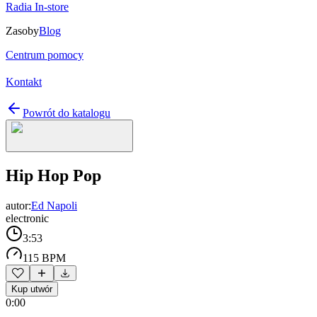
Radia In-store
Zasoby
Blog
Centrum pomocy
Kontakt
Powrót do katalogu
Hip Hop Pop
autor:
Ed Napoli
electronic
3:53
115 BPM
Kup utwór
0:00