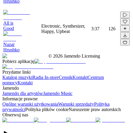
Hrushko
All is
Electronic, Synthesizer,
Good
3:37
126
Happy, Upbeat
Nazar
Hrushko
©
2026
Jamendo Licensing
Pobierz aplikację
Przydatne linki
Katalog muzyki
Radia In-store
Cennik
Kontakt
Centrum
pomocy
Kontakt
Jamendo
Jamendo dla artystów
Jamendo Music
Informacje prawne
Ogólne warunki użytkowania
Warunki sprzedaży
Polityka
prywatności
Polityka plików cookie
Naruszenie praw autorskich
Obserwuj nas