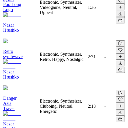
Electronic, Synthesizer,
Pop Long
Videogame, Neutral,
1:36
-
Logo
Upbeat
Nazar
Hrushko
Retro
Electronic, Synthesizer,
synthwave
2:31
-
Retro, Happy, Nostalgic
Nazar
Hrushko
Danger
Electronic, Synthesizer,
Asia
Clubbing, Neutral,
2:18
-
Travel
Energetic
Nazar