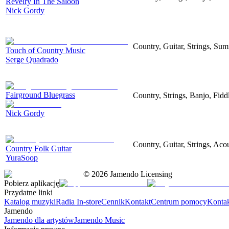
Revelry In The Saloon
Nick Gordy
Country, Guitar, Strings, Su
Touch of Country Music
Serge Quadrado
Fairground Bluegrass
Country, Strings, Banjo, Fid
Nick Gordy
Country, Guitar, Strings, Aco
Country Folk Guitar
YuraSoop
©
2026
Jamendo Licensing
Pobierz aplikację
Przydatne linki
Katalog muzyki
Radia In-store
Cennik
Kontakt
Centrum pomocy
Konta
Jamendo
Jamendo dla artystów
Jamendo Music