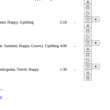
mmer, Happy, Uplifting
2:18
-
dle, Summer, Happy, Groovy, Uplifting
4:06
-
usticguitar, Travel, Happy
1:30
-
kt