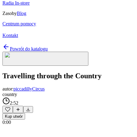
Radia In-store
Zasoby
Blog
Centrum pomocy
Kontakt
Powrót do katalogu
Travelling through the Country
autor:
piccadillyCircus
country
2:52
Kup utwór
0:00