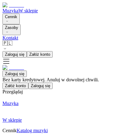
Muzyka
W sklepie
Cennik
Zasoby
Kontakt
🇵🇱
Zaloguj się
Załóż konto
Zaloguj się
Bez karty kredytowej. Anuluj w dowolnej chwili.
Załóż konto
Zaloguj się
Przeglądaj
Muzyka
W sklepie
Cennik
Katalog muzyki