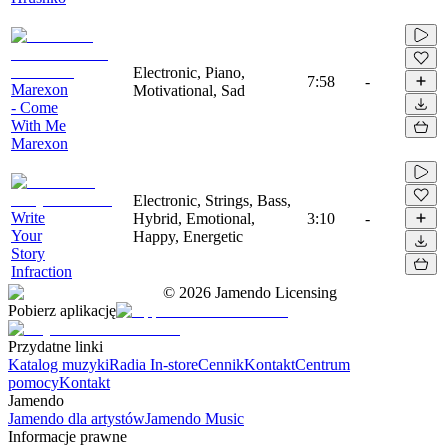
Electronic, Piano,
7:58
-
Marexon
Motivational, Sad
- Come
With Me
Marexon
Electronic, Strings, Bass,
Write
Hybrid, Emotional,
3:10
-
Your
Happy, Energetic
Story
Infraction
©
2026
Jamendo Licensing
Pobierz aplikację
Przydatne linki
Katalog muzyki
Radia In-store
Cennik
Kontakt
Centrum
pomocy
Kontakt
Jamendo
Jamendo dla artystów
Jamendo Music
Informacje prawne