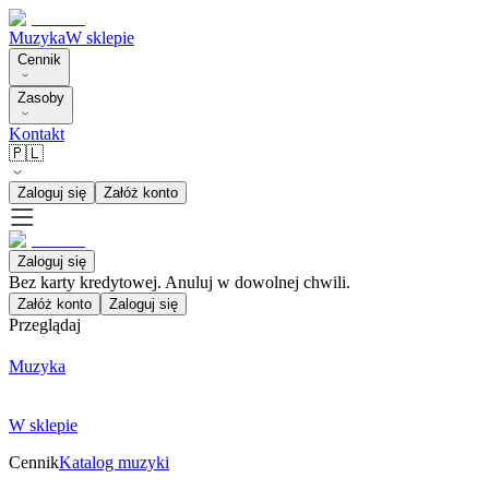
Muzyka
W sklepie
Cennik
Zasoby
Kontakt
🇵🇱
Zaloguj się
Załóż konto
Zaloguj się
Bez karty kredytowej. Anuluj w dowolnej chwili.
Załóż konto
Zaloguj się
Przeglądaj
Muzyka
W sklepie
Cennik
Katalog muzyki