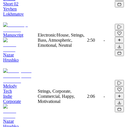
Short 02
Yevhen
Lokhmatov
Manuscript
Electronic/House, Strings,
Bass, Atmospheric,
2:50
-
Emotional, Neutral
Nazar
Hrushko
Melody
Tech
Strings, Corporate,
Indie
Commercial, Happy,
2:06
-
Corporate
Motivational
Nazar
Hrushko