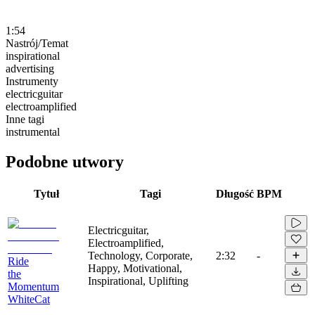
1:54
Nastrój/Temat
inspirational
advertising
Instrumenty
electricguitar
electroamplified
Inne tagi
instrumental
Podobne utwory
Tytuł
Tagi
Długość
BPM
Electricguitar,
Electroamplified,
Technology, Corporate,
2:32
-
Ride
Happy, Motivational,
the
Inspirational, Uplifting
Momentum
WhiteCat