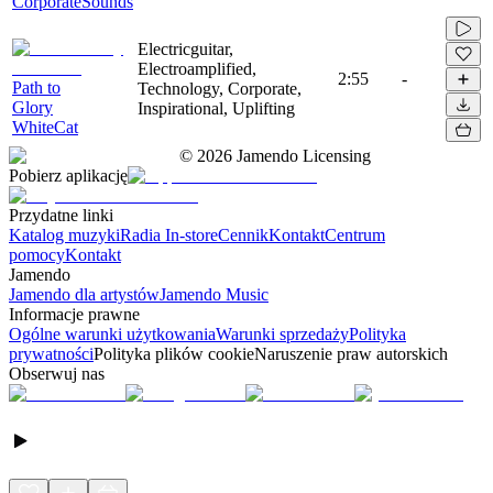
CorporateSounds
Electricguitar,
Electroamplified,
2:55
-
Path to
Technology, Corporate,
Glory
Inspirational, Uplifting
WhiteCat
©
2026
Jamendo Licensing
Pobierz aplikację
Przydatne linki
Katalog muzyki
Radia In-store
Cennik
Kontakt
Centrum
pomocy
Kontakt
Jamendo
Jamendo dla artystów
Jamendo Music
Informacje prawne
Ogólne warunki użytkowania
Warunki sprzedaży
Polityka
prywatności
Polityka plików cookie
Naruszenie praw autorskich
Obserwuj nas