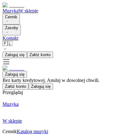
Muzyka
W sklepie
Cennik
Zasoby
Kontakt
🇵🇱
Zaloguj się
Załóż konto
Zaloguj się
Bez karty kredytowej. Anuluj w dowolnej chwili.
Załóż konto
Zaloguj się
Przeglądaj
Muzyka
W sklepie
Cennik
Katalog muzyki