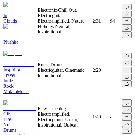
Electronic/Chill Out,
In
Electricguitar,
Clouds
Electroamplified, Nature,
2:31
94
Holiday, Neutral,
Inspirational
Plushka
Rock, Drums,
Inspiring
Electricguitar, Cinematic,
2:20
-
Travel
Inspirational
Indie
Rock
MokkaMusic
Easy Listening,
City
Electroamplified,
1:40
-
Life -
Electricpiano, Urban,
No
Inspirational, Upbeat
Drums