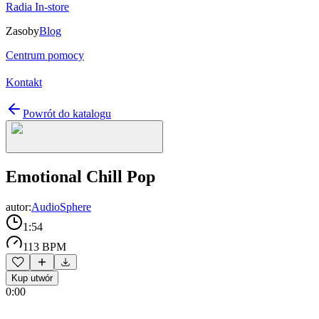
Radia In-store
Zasoby
Blog
Centrum pomocy
Kontakt
Powrót do katalogu
Emotional Chill Pop
autor:
AudioSphere
1:54
113 BPM
Kup utwór
0:00