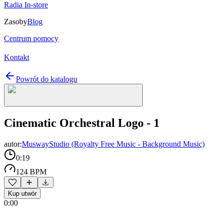
Radia In-store
Zasoby
Blog
Centrum pomocy
Kontakt
Powrót do katalogu
Cinematic Orchestral Logo - 1
autor:
MuswayStudio (Royalty Free Music - Background Music)
0:19
124 BPM
Kup utwór
0:00