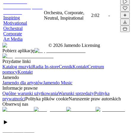
Orchestra, Corporate,
2:02
-
Inspiring
Neutral, Inspirational
Motivational
Orchestral
Corporate
Art Media
©
2026
Jamendo Licensing
Pobierz aplikację
Przydatne linki
Katalog muzyki
Radia In-store
Cennik
Kontakt
Centrum
pomocy
Kontakt
Jamendo
Jamendo dla artystów
Jamendo Music
Informacje prawne
Ogólne warunki użytkowania
Warunki sprzedaży
Polityka
prywatności
Polityka plików cookie
Naruszenie praw autorskich
Obserwuj nas