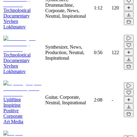
Drummachine,
1:12
120
Technological
Corporate, News,
Documentary
Neutral, Inspirational
Yevhen
Lokhmatov
Synthesizer, News,
Production, Neutral,
0:56
122
Technological
Inspirational
Documentary
Yevhen
Lokhmatov
Guitar, Corporate,
Uplifting
2:08
-
Neutral, Inspirational
Inspiring
Positive
Corporate
Art Media