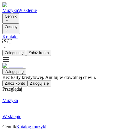
Muzyka
W sklepie
Cennik
Zasoby
Kontakt
🇵🇱
Zaloguj się
Załóż konto
Zaloguj się
Bez karty kredytowej. Anuluj w dowolnej chwili.
Załóż konto
Zaloguj się
Przeglądaj
Muzyka
W sklepie
Cennik
Katalog muzyki