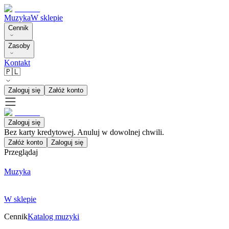
Muzyka
W sklepie
Cennik
Zasoby
Kontakt
🇵🇱
Zaloguj się
Załóż konto
Zaloguj się
Bez karty kredytowej. Anuluj w dowolnej chwili.
Załóż konto
Zaloguj się
Przeglądaj
Muzyka
W sklepie
Cennik
Katalog muzyki