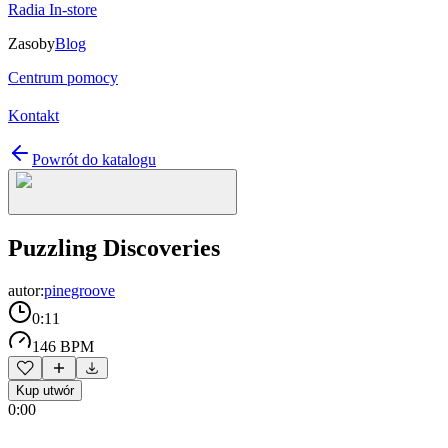
Radia In-store
Zasoby
Blog
Centrum pomocy
Kontakt
Powrót do katalogu
Puzzling Discoveries
autor:
pinegroove
0:11
146 BPM
Kup utwór
0:00