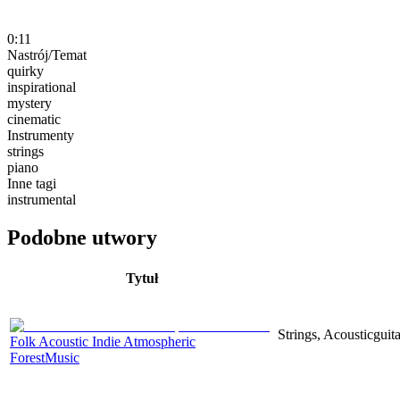
0:11
Nastrój/Temat
quirky
inspirational
mystery
cinematic
Instrumenty
strings
piano
Inne tagi
instrumental
Podobne utwory
Tytuł
Strings, Acousticguita
Folk Acoustic Indie Atmospheric
ForestMusic