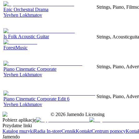
Strings, Piano, Filmsc
Epic Orchestral Drama
Yevhen Lokhmatov
Is Folk Acoustic Guitar
Strings, Acousticguit
ForestMusic
Strings, Piano, Advert
Piano Cinematic Corporate
Yevhen Lokhmatov
Strings, Piano, Advert
Piano Cinematic Corporate Edit 6
Yevhen Lokhmatov
©
2026
Jamendo Licensing
Pobierz aplikację
Przydatne linki
Katalog muzyki
Radia In-store
Cennik
Kontakt
Centrum pomocy
Konta
Jamendo