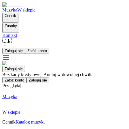
Muzyka
W sklepie
Cennik
Zasoby
Kontakt
🇵🇱
Zaloguj się
Załóż konto
Zaloguj się
Bez karty kredytowej. Anuluj w dowolnej chwili.
Załóż konto
Zaloguj się
Przeglądaj
Muzyka
W sklepie
Cennik
Katalog muzyki