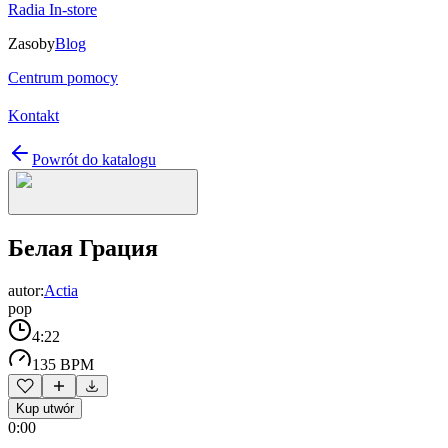
Radia In-store
Zasoby
Blog
Centrum pomocy
Kontakt
Powrót do katalogu
Белая Грация
autor:
Actia
pop
4:22
135 BPM
Kup utwór
0:00