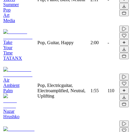
Summer
Pop
Art
Media
Take
Pop, Guitar, Happy
2:00
-
Your
Time
TATANX
Air
Ambient
Pop, Electricguitar,
Palm
Electroamplified, Neutral,
1:55
110
Uplifting
Nazar
Hrushko