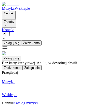
Muzyka
W sklepie
Cennik
Zasoby
Kontakt
🇵🇱
Zaloguj się
Załóż konto
Zaloguj się
Bez karty kredytowej. Anuluj w dowolnej chwili.
Załóż konto
Zaloguj się
Przeglądaj
Muzyka
W sklepie
Cennik
Katalog muzyki