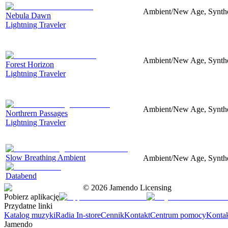
Ambient/New Age, Synthes
Nebula Dawn
Lightning Traveler
Ambient/New Age, Synthes
Forest Horizon
Lightning Traveler
Ambient/New Age, Synthesi
Northrern Passages
Lightning Traveler
Slow Breathing Ambient
Ambient/New Age, Synthesi
Databend
©
2026
Jamendo Licensing
Pobierz aplikację
Przydatne linki
Katalog muzyki
Radia In-store
Cennik
Kontakt
Centrum pomocy
Konta
Jamendo