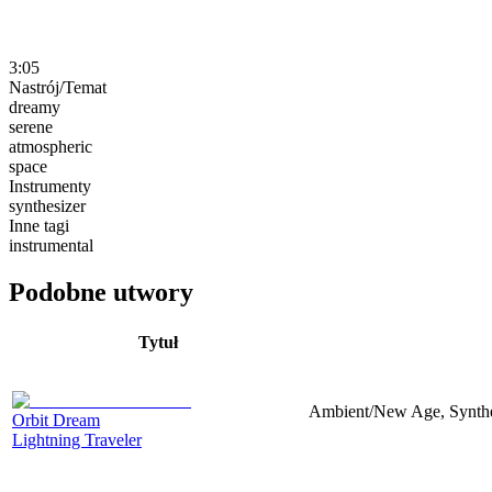
3:05
Nastrój/Temat
dreamy
serene
atmospheric
space
Instrumenty
synthesizer
Inne tagi
instrumental
Podobne utwory
Tytuł
Ambient/New Age, Synthes
Orbit Dream
Lightning Traveler