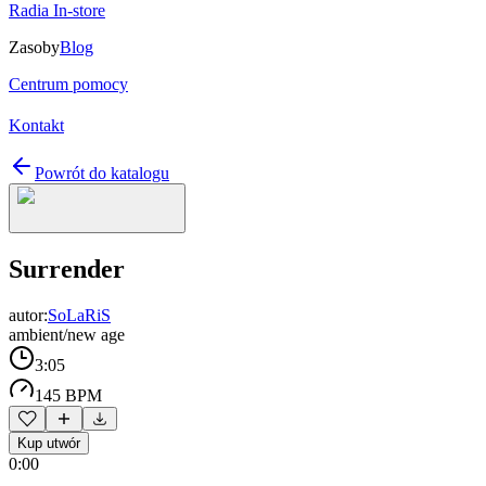
Radia In-store
Zasoby
Blog
Centrum pomocy
Kontakt
Powrót do katalogu
Surrender
autor:
SoLaRiS
ambient/new age
3:05
145 BPM
Kup utwór
0:00