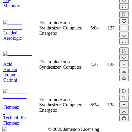
Day
Melonox
Electronic/House,
Synthesizer, Computer,
5:04
127
Loaded
Energetic
Aerologic
Electronic/House,
Acid
4:37
128
Synthesizer, Computer
Human
Ivonne
Carinni
Electronic/House,
Synthesizer, Computer,
6:24
128
Flembaz
Energetic
-
Technobrillz
Flembaz
©
2026
Jamendo Licensing