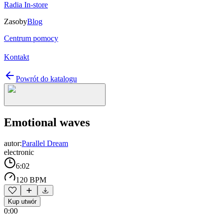
Radia In-store
Zasoby
Blog
Centrum pomocy
Kontakt
Powrót do katalogu
Emotional waves
autor:
Parallel Dream
electronic
6:02
120 BPM
Kup utwór
0:00