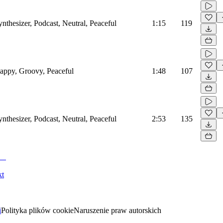
ynthesizer, Podcast, Neutral, Peaceful
1:15
119
Happy, Groovy, Peaceful
1:48
107
ynthesizer, Podcast, Neutral, Peaceful
2:53
135
kt
i
Polityka plików cookie
Naruszenie praw autorskich