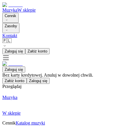
Muzyka
W sklepie
Cennik
Zasoby
Kontakt
🇵🇱
Zaloguj się
Załóż konto
Zaloguj się
Bez karty kredytowej. Anuluj w dowolnej chwili.
Załóż konto
Zaloguj się
Przeglądaj
Muzyka
W sklepie
Cennik
Katalog muzyki