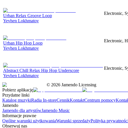
Electronic, S
Urban Relax Groove Loop
Yevhen Lokhmatov
Electronic, 
Urban Hip Hop Loop
Yevhen Lokhmatov
Electronic, S
Abstract Chill Relax Hip Hop Underscore
Yevhen Lokhmatov
©
2026
Jamendo Licensing
Pobierz aplikację
Przydatne linki
Katalog muzyki
Radia In-store
Cennik
Kontakt
Centrum pomocy
Konta
Jamendo
Jamendo dla artystów
Jamendo Music
Informacje prawne
Ogólne warunki użytkowania
Warunki sprzedaży
Polityka prywatnośc
Obserwuj nas