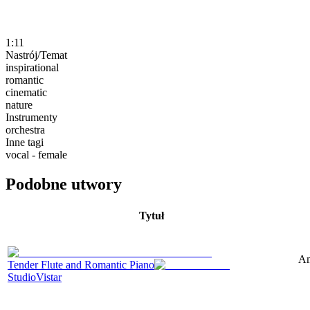
1:11
Nastrój/Temat
inspirational
romantic
cinematic
nature
Instrumenty
orchestra
Inne tagi
vocal - female
Podobne utwory
Tytuł
Am
Tender Flute and Romantic Piano
StudioVistar