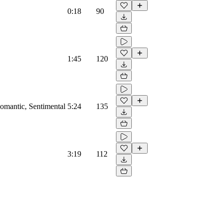
0:18
90
1:45
120
omantic, Sentimental
5:24
135
3:19
112