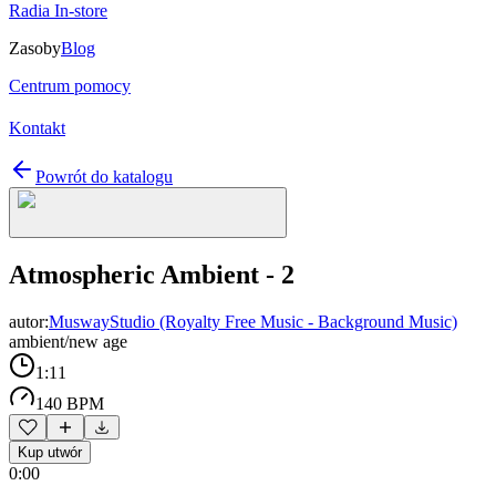
Radia In-store
Zasoby
Blog
Centrum pomocy
Kontakt
Powrót do katalogu
Atmospheric Ambient - 2
autor:
MuswayStudio (Royalty Free Music - Background Music)
ambient/new age
1:11
140 BPM
Kup utwór
0:00