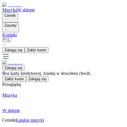
Muzyka
W sklepie
Cennik
Zasoby
Kontakt
🇵🇱
Zaloguj się
Załóż konto
Zaloguj się
Bez karty kredytowej. Anuluj w dowolnej chwili.
Załóż konto
Zaloguj się
Przeglądaj
Muzyka
W sklepie
Cennik
Katalog muzyki