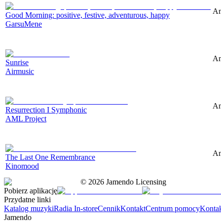
Am
Good Morning: positive, festive, adventurous, happy
GarsuMene
Am
Sunrise
Airmusic
Am
Resurrection I Symphonic
AML Project
Am
The Last One Remembrance
Kinomood
©
2026
Jamendo Licensing
Pobierz aplikację
Przydatne linki
Katalog muzyki
Radia In-store
Cennik
Kontakt
Centrum pomocy
Konta
Jamendo