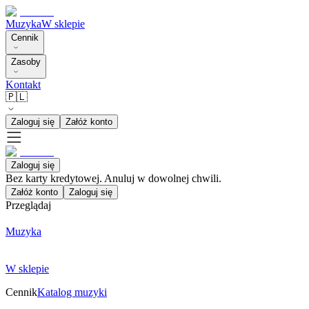
Muzyka
W sklepie
Cennik
Zasoby
Kontakt
🇵🇱
Zaloguj się
Załóż konto
Zaloguj się
Bez karty kredytowej. Anuluj w dowolnej chwili.
Załóż konto
Zaloguj się
Przeglądaj
Muzyka
W sklepie
Cennik
Katalog muzyki