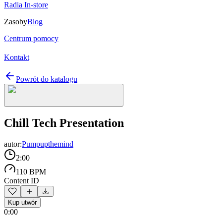
Radia In-store
Zasoby
Blog
Centrum pomocy
Kontakt
Powrót do katalogu
Chill Tech Presentation
autor:
Pumpupthemind
2:00
110 BPM
Content ID
Kup utwór
0:00