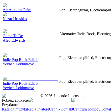
Air Ambient Palm
Pop, Electricguitar, Electroamplif
Nazar Hrushko
Alternative/Indie Rock, Electricg
Come To Be
Aled Edwards
Pop, Electroamplified, Electricor
Indie Pop Rock Edit 2
Yevhen Lokhmatov
Pop, Electroamplified, Electricor
Indie Pop Rock Edit 6
Yevhen Lokhmatov
©
2026
Jamendo Licensing
Pobierz aplikację
Przydatne linki
Katalog muzyki
Radia In-store
Cennik
Kontakt
Centrum pomocy
Konta