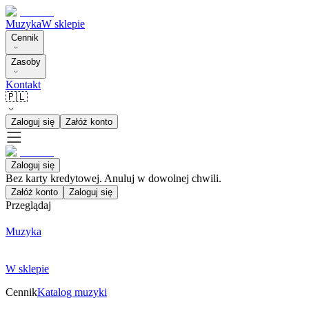
Muzyka
W sklepie
Cennik
Zasoby
Kontakt
🇵🇱
Zaloguj się
Załóż konto
Zaloguj się
Bez karty kredytowej. Anuluj w dowolnej chwili.
Załóż konto
Zaloguj się
Przeglądaj
Muzyka
W sklepie
Cennik
Katalog muzyki