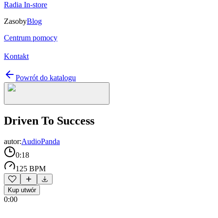
Radia In-store
Zasoby
Blog
Centrum pomocy
Kontakt
Powrót do katalogu
Driven To Success
autor:
AudioPanda
0:18
125 BPM
Kup utwór
0:00