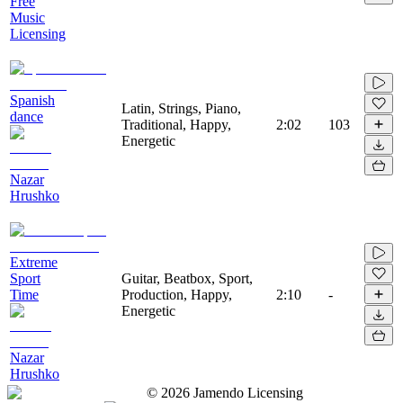
Free
Music
Licensing
Spanish
Latin, Strings, Piano,
dance
Traditional, Happy,
2:02
103
Energetic
Nazar
Hrushko
Extreme
Sport
Guitar, Beatbox, Sport,
Time
Production, Happy,
2:10
-
Energetic
Nazar
Hrushko
©
2026
Jamendo Licensing