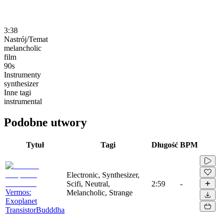
3:38
Nastrój/Temat
melancholic
film
90s
Instrumenty
synthesizer
Inne tagi
instrumental
Podobne utwory
Tytuł
Tagi
Długość
BPM
Electronic, Synthesizer,
Scifi, Neutral,
2:59
-
Vermos:
Melancholic, Strange
Exoplanet
TransistorBudddha