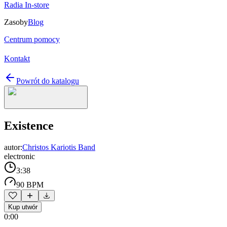
Radia In-store
Zasoby
Blog
Centrum pomocy
Kontakt
Powrót do katalogu
Existence
autor:
Christos Kariotis Band
electronic
3:38
90 BPM
Kup utwór
0:00