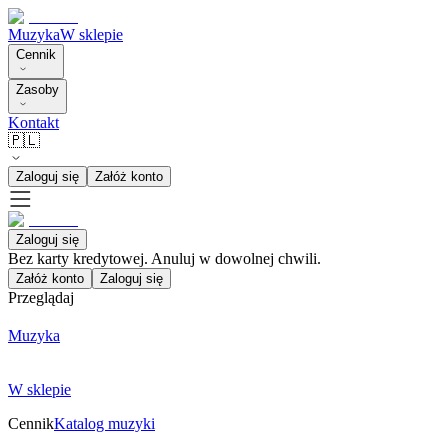
Muzyka
W sklepie
Cennik
Zasoby
Kontakt
🇵🇱
Zaloguj się
Załóż konto
Zaloguj się
Bez karty kredytowej. Anuluj w dowolnej chwili.
Załóż konto
Zaloguj się
Przeglądaj
Muzyka
W sklepie
Cennik
Katalog muzyki