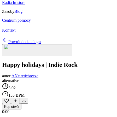
Radia In-store
Zasoby
Blog
Centrum pomocy
Kontakt
Powrót do katalogu
Happy holidays | Indie Rock
autor:
ANtarcticbreeze
alternative
3:02
133 BPM
Kup utwór
0:00