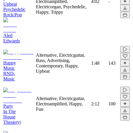
Electroamplified,
4:02
-
Upbeat
Electricorgan, Psychedelic,
Psychedelic
Happy, Trippy
Rock/Pop
Aled
Edwards
Alternative, Electricguitar,
Bass, Advertising,
Happy
1:48
143
Contemporary, Happy,
Music
Upbeat
RND-
Music
Alternative, Electricguitar,
Electroamplified, Happy,
2:12
100
Party
Fun
In The
House
Thesieryj