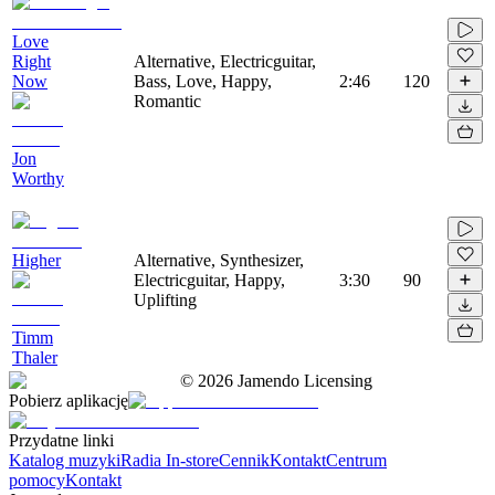
Love
Right
Alternative, Electricguitar,
Now
Bass, Love, Happy,
2:46
120
Romantic
Jon
Worthy
Higher
Alternative, Synthesizer,
Electricguitar, Happy,
3:30
90
Uplifting
Timm
Thaler
©
2026
Jamendo Licensing
Pobierz aplikację
Przydatne linki
Katalog muzyki
Radia In-store
Cennik
Kontakt
Centrum
pomocy
Kontakt