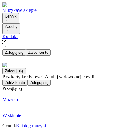
Muzyka
W sklepie
Cennik
Zasoby
Kontakt
🇵🇱
Zaloguj się
Załóż konto
Zaloguj się
Bez karty kredytowej. Anuluj w dowolnej chwili.
Załóż konto
Zaloguj się
Przeglądaj
Muzyka
W sklepie
Cennik
Katalog muzyki