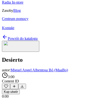
Radia In-store
Zasoby
Blog
Centrum pomocy
Kontakt
Powrót do katalogu
Desierto
autor:
Miguel Angel Albentosa Bó (MaaBo)
3:00
Content ID
Kup utwór
0:00