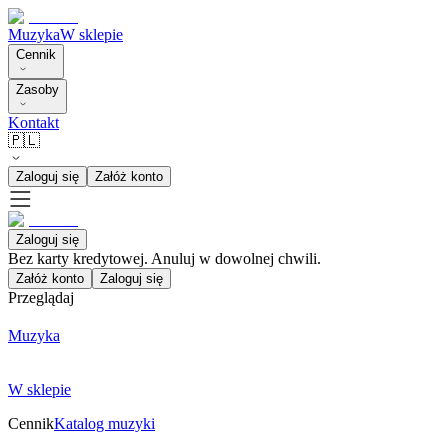
Muzyka
W sklepie
Cennik
Zasoby
Kontakt
🇵🇱
Zaloguj się
Załóż konto
Zaloguj się
Bez karty kredytowej. Anuluj w dowolnej chwili.
Załóż konto
Zaloguj się
Przeglądaj
Muzyka
W sklepie
Cennik
Katalog muzyki