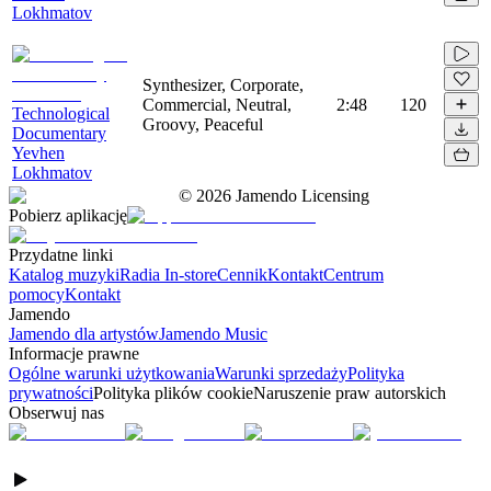
Lokhmatov
Synthesizer, Corporate,
Commercial, Neutral,
2:48
120
Technological
Groovy, Peaceful
Documentary
Yevhen
Lokhmatov
©
2026
Jamendo Licensing
Pobierz aplikację
Przydatne linki
Katalog muzyki
Radia In-store
Cennik
Kontakt
Centrum
pomocy
Kontakt
Jamendo
Jamendo dla artystów
Jamendo Music
Informacje prawne
Ogólne warunki użytkowania
Warunki sprzedaży
Polityka
prywatności
Polityka plików cookie
Naruszenie praw autorskich
Obserwuj nas