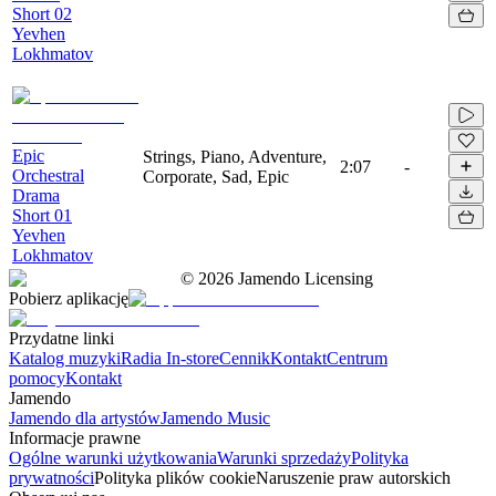
Short 02
Yevhen
Lokhmatov
Epic
Strings, Piano, Adventure,
2:07
-
Orchestral
Corporate, Sad, Epic
Drama
Short 01
Yevhen
Lokhmatov
©
2026
Jamendo Licensing
Pobierz aplikację
Przydatne linki
Katalog muzyki
Radia In-store
Cennik
Kontakt
Centrum
pomocy
Kontakt
Jamendo
Jamendo dla artystów
Jamendo Music
Informacje prawne
Ogólne warunki użytkowania
Warunki sprzedaży
Polityka
prywatności
Polityka plików cookie
Naruszenie praw autorskich