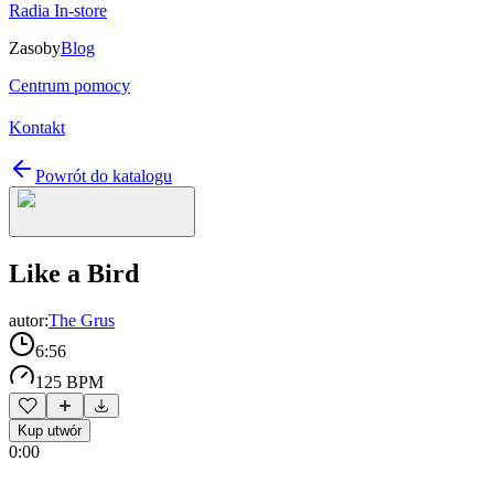
Radia In-store
Zasoby
Blog
Centrum pomocy
Kontakt
Powrót do katalogu
Like a Bird
autor:
The Grus
6:56
125 BPM
Kup utwór
0:00