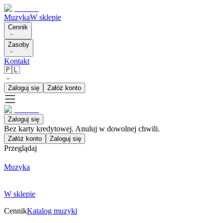
Muzyka
W sklepie
Cennik
Zasoby
Kontakt
🇵🇱
Zaloguj się
Załóż konto
Zaloguj się
Bez karty kredytowej. Anuluj w dowolnej chwili.
Załóż konto
Zaloguj się
Przeglądaj
Muzyka
W sklepie
Cennik
Katalog muzyki