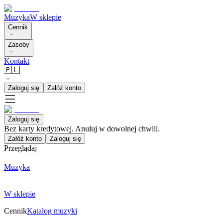
Muzyka
W sklepie
Cennik
Zasoby
Kontakt
🇵🇱
Zaloguj się
Załóż konto
Zaloguj się
Bez karty kredytowej. Anuluj w dowolnej chwili.
Załóż konto
Zaloguj się
Przeglądaj
Muzyka
W sklepie
Cennik
Katalog muzyki