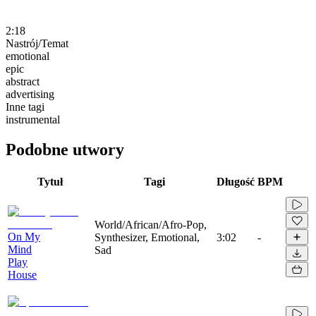
2:18
Nastrój/Temat
emotional
epic
abstract
advertising
Inne tagi
instrumental
Podobne utwory
Tytuł
Tagi
Długość
BPM
World/African/Afro-Pop,
On My
Synthesizer, Emotional,
3:02
-
Mind
Sad
Play
House