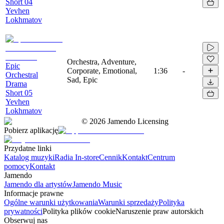
Short 04
Yevhen
Lokhmatov
Orchestra, Adventure,
Epic
Corporate, Emotional,
1:36
-
Orchestral
Sad, Epic
Drama
Short 05
Yevhen
Lokhmatov
©
2026
Jamendo Licensing
Pobierz aplikację
Przydatne linki
Katalog muzyki
Radia In-store
Cennik
Kontakt
Centrum
pomocy
Kontakt
Jamendo
Jamendo dla artystów
Jamendo Music
Informacje prawne
Ogólne warunki użytkowania
Warunki sprzedaży
Polityka
prywatności
Polityka plików cookie
Naruszenie praw autorskich
Obserwuj nas