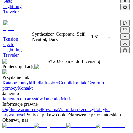
State
Lightning
Traveler
Synthesizer, Corporate, Scifi,
1:52
-
Tension
Neutral, Dark
Cycle
Lightning
Traveler
©
2026
Jamendo Licensing
Pobierz aplikację
Przydatne linki
Katalog muzyki
Radia In-store
Cennik
Kontakt
Centrum
pomocy
Kontakt
Jamendo
Jamendo dla artystów
Jamendo Music
Informacje prawne
Ogólne warunki użytkowania
Warunki sprzedaży
Polityka
prywatności
Polityka plików cookie
Naruszenie praw autorskich
Obserwuj nas