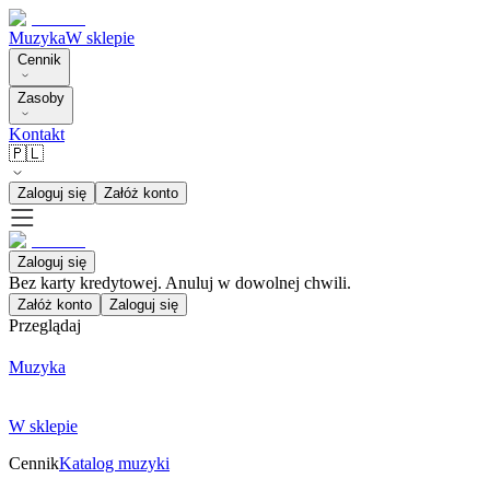
Muzyka
W sklepie
Cennik
Zasoby
Kontakt
🇵🇱
Zaloguj się
Załóż konto
Zaloguj się
Bez karty kredytowej. Anuluj w dowolnej chwili.
Załóż konto
Zaloguj się
Przeglądaj
Muzyka
W sklepie
Cennik
Katalog muzyki