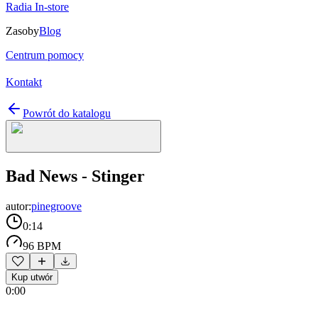
Radia In-store
Zasoby
Blog
Centrum pomocy
Kontakt
Powrót do katalogu
Bad News - Stinger
autor:
pinegroove
0:14
96 BPM
Kup utwór
0:00