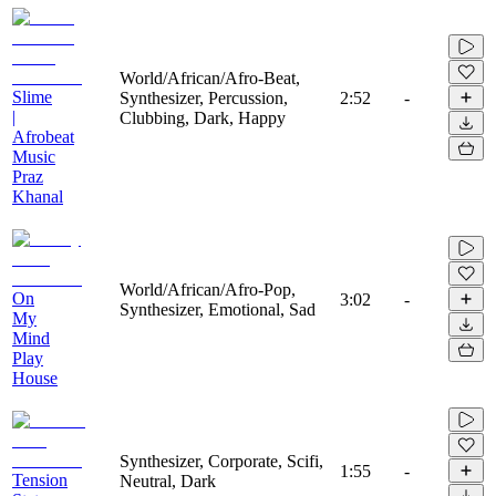
World/African/Afro-Beat,
Slime
Synthesizer, Percussion,
2:52
-
|
Clubbing, Dark, Happy
Afrobeat
Music
Praz
Khanal
World/African/Afro-Pop,
On
3:02
-
Synthesizer, Emotional, Sad
My
Mind
Play
House
Synthesizer, Corporate, Scifi,
1:55
-
Tension
Neutral, Dark