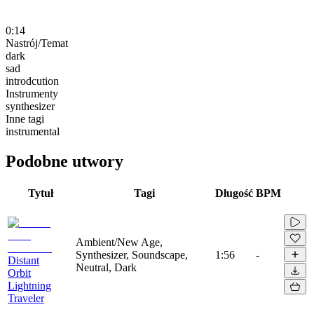
0:14
Nastrój/Temat
dark
sad
introdcution
Instrumenty
synthesizer
Inne tagi
instrumental
Podobne utwory
Tytuł
Tagi
Długość
BPM
Ambient/New Age,
Synthesizer, Soundscape,
1:56
-
Distant
Neutral, Dark
Orbit
Lightning
Traveler