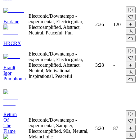
Electronic/Downtempo -
Fairlane
experimental, Electricguitar,
2:36
120
Electroamplified, Abstract,
Neutral, Peaceful, Fun
HRCRX
Electronic/Downtempo -
experimental, Electricguitar,
Electroamplified, Abstract,
3:28
-
Erault
Neutral, Motivational,
Igor
Inspirational, Peaceful
Pumphonia
Return
Of
Electronic/Downtempo -
The
experimental, Sampler,
5:20
87
Flame
Electroamplified, 90s, Neutral,
Melancholic