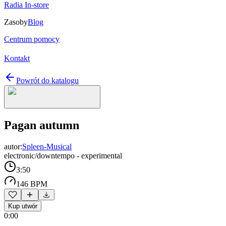
Radia In-store
Zasoby
Blog
Centrum pomocy
Kontakt
Powrót do katalogu
Pagan autumn
autor:
Spleen-Musical
electronic/downtempo - experimental
3:50
146 BPM
Kup utwór
0:00