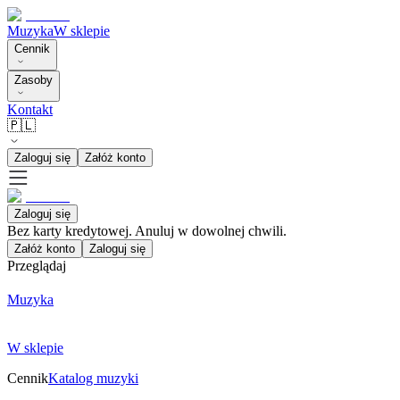
Muzyka
W sklepie
Cennik
Zasoby
Kontakt
🇵🇱
Zaloguj się
Załóż konto
Zaloguj się
Bez karty kredytowej. Anuluj w dowolnej chwili.
Załóż konto
Zaloguj się
Przeglądaj
Muzyka
W sklepie
Cennik
Katalog muzyki