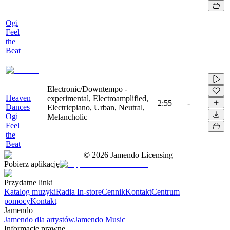
Ogi
Feel
the
Beat
Electronic/Downtempo -
Heaven
experimental, Electroamplified,
2:55
-
Dances
Electricpiano, Urban, Neutral,
Ogi
Melancholic
Feel
the
Beat
©
2026
Jamendo Licensing
Pobierz aplikację
Przydatne linki
Katalog muzyki
Radia In-store
Cennik
Kontakt
Centrum
pomocy
Kontakt
Jamendo
Jamendo dla artystów
Jamendo Music
Informacje prawne