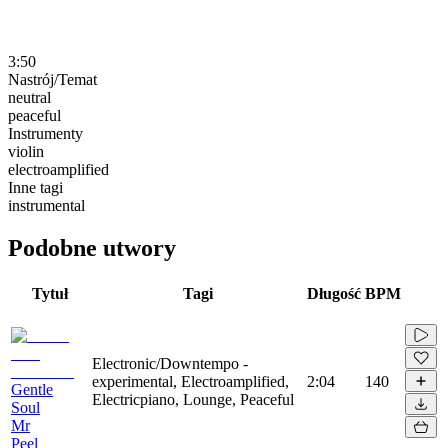
3:50
Nastrój/Temat
neutral
peaceful
Instrumenty
violin
electroamplified
Inne tagi
instrumental
Podobne utwory
Tytuł
Tagi
Długość
BPM
Electronic/Downtempo -
experimental, Electroamplified,
2:04
140
Gentle
Electricpiano, Lounge, Peaceful
Soul
Mr
Peel