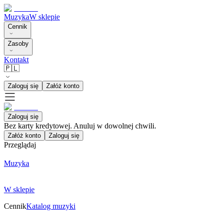
Muzyka
W sklepie
Cennik
Zasoby
Kontakt
🇵🇱
Zaloguj się
Załóż konto
Zaloguj się
Bez karty kredytowej. Anuluj w dowolnej chwili.
Załóż konto
Zaloguj się
Przeglądaj
Muzyka
W sklepie
Cennik
Katalog muzyki