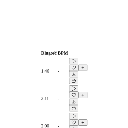
Długość
BPM
1:46
-
2:11
-
2:00
-