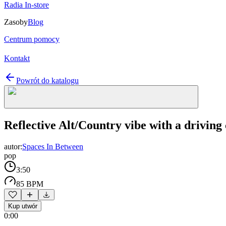
Radia In-store
Zasoby
Blog
Centrum pomocy
Kontakt
Powrót do katalogu
Reflective Alt/Country vibe with a driving
autor:
Spaces In Between
pop
3:50
85 BPM
Kup utwór
0:00