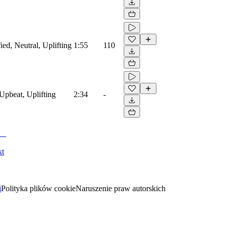
ied, Neutral, Uplifting
1:55
110
Upbeat, Uplifting
2:34
-
kt
i
Polityka plików cookie
Naruszenie praw autorskich