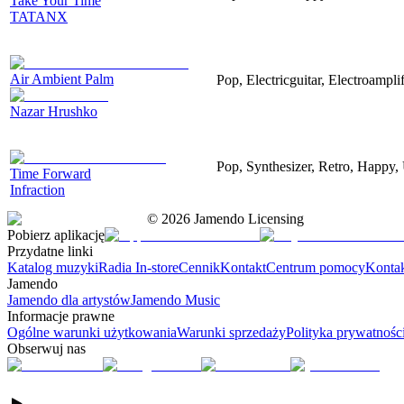
Take Your Time
TATANX
Air Ambient Palm
Pop, Electricguitar, Electroamplif
Nazar Hrushko
Pop, Synthesizer, Retro, Happy, 
Time Forward
Infraction
©
2026
Jamendo Licensing
Pobierz aplikację
Przydatne linki
Katalog muzyki
Radia In-store
Cennik
Kontakt
Centrum pomocy
Konta
Jamendo
Jamendo dla artystów
Jamendo Music
Informacje prawne
Ogólne warunki użytkowania
Warunki sprzedaży
Polityka prywatnośc
Obserwuj nas