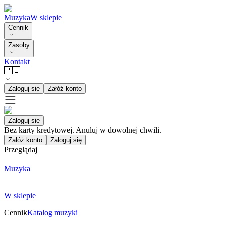
Muzyka
W sklepie
Cennik
Zasoby
Kontakt
🇵🇱
Zaloguj się
Załóż konto
Zaloguj się
Bez karty kredytowej. Anuluj w dowolnej chwili.
Załóż konto
Zaloguj się
Przeglądaj
Muzyka
W sklepie
Cennik
Katalog muzyki