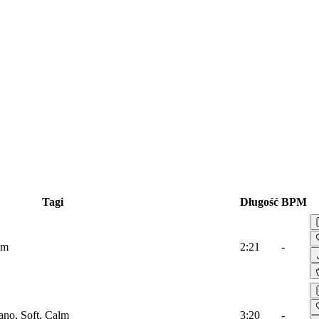
Tagi
Długość
BPM
lm
2:21
-
ano, Soft, Calm
3:20
-