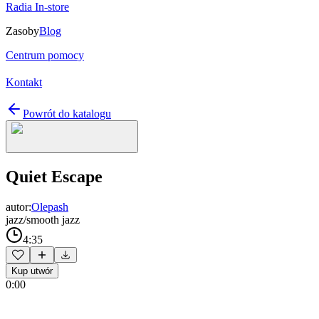
Radia In-store
Zasoby
Blog
Centrum pomocy
Kontakt
Powrót do katalogu
Quiet Escape
autor:
Olepash
jazz/smooth jazz
4:35
Kup utwór
0:00