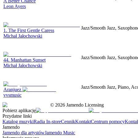
A Better Chance
Leon Ayers
Jazz/Smooth Jazz, Saxophone
1. The First Gentle Caress
Michał Jałochowski
Jazz/Smooth Jazz, Saxophone
44. Manhattan Sunset
Michał Jałochowski
Jazz/Smooth Jazz, Piano, Aco
Aranjuez
vvsmusic
©
2026
Jamendo Licensing
Pobierz aplikację
Przydatne linki
Katalog muzyki
Radia In-store
Cennik
Kontakt
Centrum pomocy
Konta
Jamendo
Jamendo dla artystów
Jamendo Music