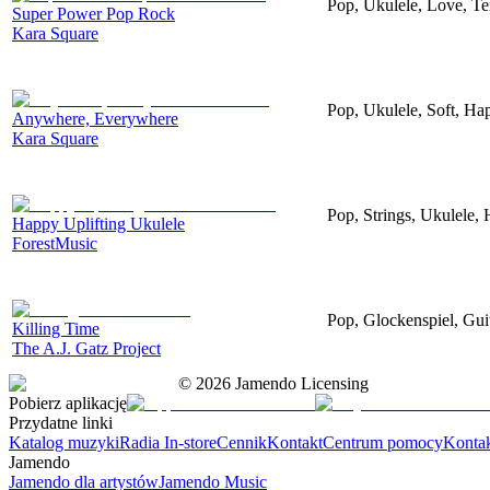
Pop, Ukulele, Love, Te
Super Power Pop Rock
Kara Square
Pop, Ukulele, Soft, Ha
Anywhere, Everywhere
Kara Square
Pop, Strings, Ukulele,
Happy Uplifting Ukulele
ForestMusic
Pop, Glockenspiel, Gui
Killing Time
The A.J. Gatz Project
©
2026
Jamendo Licensing
Pobierz aplikację
Przydatne linki
Katalog muzyki
Radia In-store
Cennik
Kontakt
Centrum pomocy
Konta
Jamendo
Jamendo dla artystów
Jamendo Music