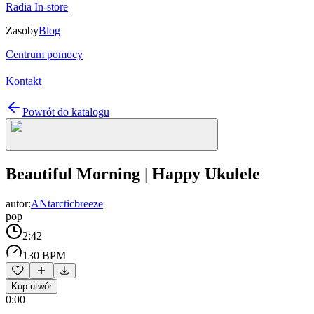
Radia In-store
Zasoby
Blog
Centrum pomocy
Kontakt
Powrót do katalogu
Beautiful Morning | Happy Ukulele
autor:
ANtarcticbreeze
pop
2:42
130 BPM
Kup utwór
0:00