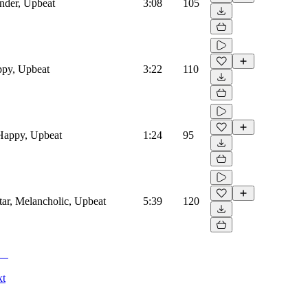
nder, Upbeat
3:08
105
ppy, Upbeat
3:22
110
 Happy, Upbeat
1:24
95
tar, Melancholic, Upbeat
5:39
120
kt