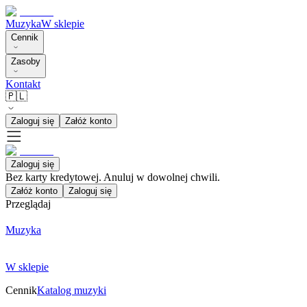
Muzyka
W sklepie
Cennik
Zasoby
Kontakt
🇵🇱
Zaloguj się
Załóż konto
Zaloguj się
Bez karty kredytowej. Anuluj w dowolnej chwili.
Załóż konto
Zaloguj się
Przeglądaj
Muzyka
W sklepie
Cennik
Katalog muzyki