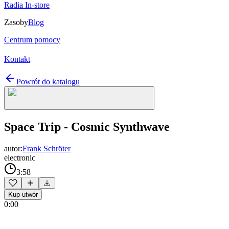
Radia In-store
Zasoby
Blog
Centrum pomocy
Kontakt
Powrót do katalogu
Space Trip - Cosmic Synthwave
autor:
Frank Schröter
electronic
3:58
Kup utwór
0:00