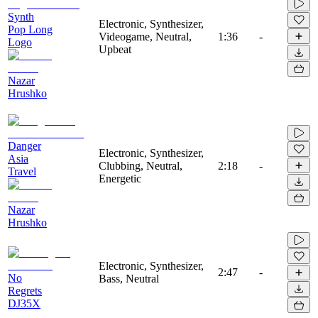
Synth
Electronic, Synthesizer,
Pop Long
Videogame, Neutral,
1:36
-
Logo
Upbeat
Nazar
Hrushko
Danger
Electronic, Synthesizer,
Asia
Clubbing, Neutral,
2:18
-
Travel
Energetic
Nazar
Hrushko
Electronic, Synthesizer,
2:47
-
No
Bass, Neutral
Regrets
DJ35X