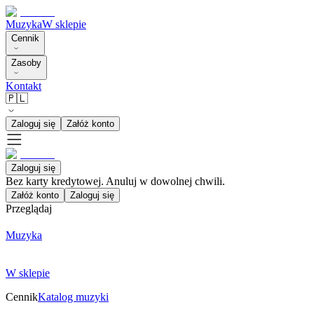
Muzyka
W sklepie
Cennik
Zasoby
Kontakt
🇵🇱
Zaloguj się
Załóż konto
Zaloguj się
Bez karty kredytowej. Anuluj w dowolnej chwili.
Załóż konto
Zaloguj się
Przeglądaj
Muzyka
W sklepie
Cennik
Katalog muzyki