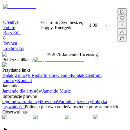
Creative
Electronic, Synthesizer,
1:09
-
Future
Happy, Energetic
Bass Edit
8
Yevhen
Lokhmatov
©
2026
Jamendo Licensing
Pobierz aplikację
Przydatne linki
Katalog muzyki
Radia In-store
Cennik
Kontakt
Centrum
pomocy
Kontakt
Jamendo
Jamendo dla artystów
Jamendo Music
Informacje prawne
Ogólne warunki użytkowania
Warunki sprzedaży
Polityka
prywatności
Polityka plików cookie
Naruszenie praw autorskich
Obserwuj nas