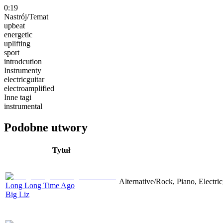
0:19
Nastrój/Temat
upbeat
energetic
uplifting
sport
introdcution
Instrumenty
electricguitar
electroamplified
Inne tagi
instrumental
Podobne utwory
Tytuł
Alternative/Rock, Piano, Electric
Long Long Time Ago
Big Liz