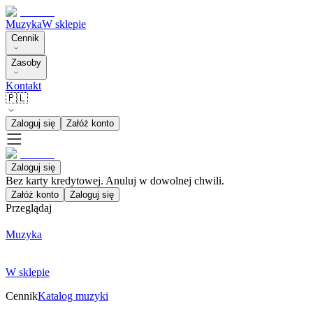
Muzyka
W sklepie
Cennik
Zasoby
Kontakt
🇵🇱
Zaloguj się
Załóż konto
Zaloguj się
Bez karty kredytowej. Anuluj w dowolnej chwili.
Załóż konto
Zaloguj się
Przeglądaj
Muzyka
W sklepie
Cennik
Katalog muzyki