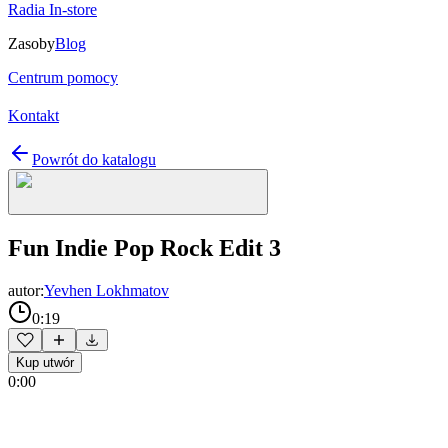
Radia In-store
Zasoby
Blog
Centrum pomocy
Kontakt
Powrót do katalogu
Fun Indie Pop Rock Edit 3
autor:
Yevhen Lokhmatov
0:19
Kup utwór
0:00