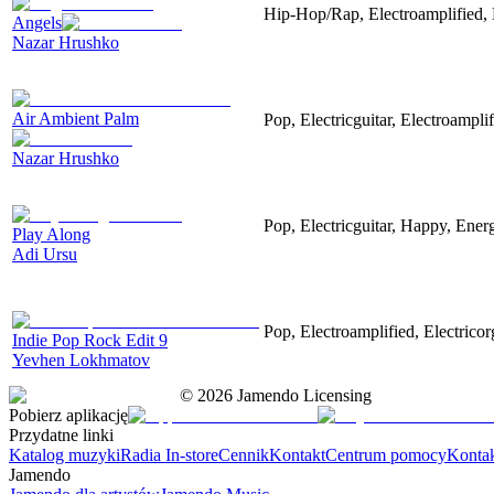
Hip-Hop/Rap, Electroamplified, E
Angels
Nazar Hrushko
Air Ambient Palm
Pop, Electricguitar, Electroamplif
Nazar Hrushko
Pop, Electricguitar, Happy, Energ
Play Along
Adi Ursu
Pop, Electroamplified, Electricor
Indie Pop Rock Edit 9
Yevhen Lokhmatov
©
2026
Jamendo Licensing
Pobierz aplikację
Przydatne linki
Katalog muzyki
Radia In-store
Cennik
Kontakt
Centrum pomocy
Konta
Jamendo