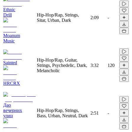
Ethnic
Drill
Hip-Hop/Rap, Strings,
2:09
-
Sitar, Urban, Dark
Moanum
Music
Hip-Hop/Rap, Guitar,
Sainted
Strings, Psychedelic, Dark,
3:32
120
Melancholic
HRCRX
Дао
вечерних
Hip-Hop/Rap, Strings,
2:51
-
улиц
Bass, Urban, Neutral, Dark