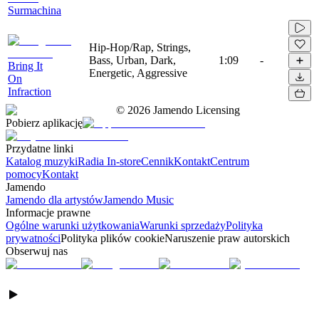
Surmachina
Hip-Hop/Rap, Strings,
Bass, Urban, Dark,
1:09
-
Bring It
Energetic, Aggressive
On
Infraction
©
2026
Jamendo Licensing
Pobierz aplikację
Przydatne linki
Katalog muzyki
Radia In-store
Cennik
Kontakt
Centrum
pomocy
Kontakt
Jamendo
Jamendo dla artystów
Jamendo Music
Informacje prawne
Ogólne warunki użytkowania
Warunki sprzedaży
Polityka
prywatności
Polityka plików cookie
Naruszenie praw autorskich
Obserwuj nas