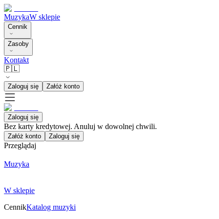
Muzyka
W sklepie
Cennik
Zasoby
Kontakt
🇵🇱
Zaloguj się
Załóż konto
Zaloguj się
Bez karty kredytowej. Anuluj w dowolnej chwili.
Załóż konto
Zaloguj się
Przeglądaj
Muzyka
W sklepie
Cennik
Katalog muzyki