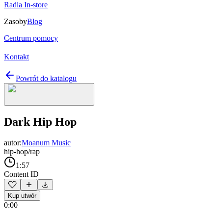
Radia In-store
Zasoby
Blog
Centrum pomocy
Kontakt
Powrót do katalogu
Dark Hip Hop
autor:
Moanum Music
hip-hop/rap
1:57
Content ID
Kup utwór
0:00