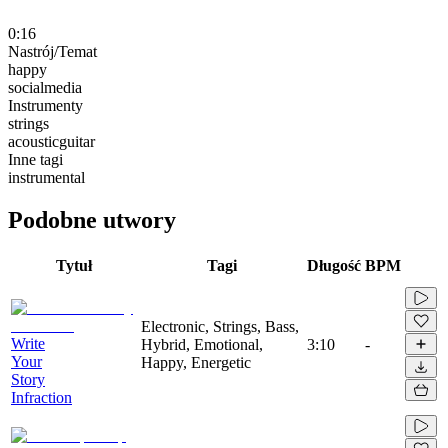
0:16
Nastrój/Temat
happy
socialmedia
Instrumenty
strings
acousticguitar
Inne tagi
instrumental
Podobne utwory
Tytuł
Tagi
Długość
BPM
Electronic, Strings, Bass,
Write
Hybrid, Emotional,
3:10
-
Your
Happy, Energetic
Story
Infraction