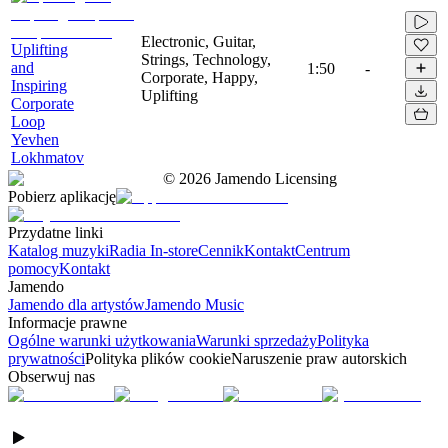
Electronic, Guitar,
Uplifting
Strings, Technology,
and
1:50
-
Corporate, Happy,
Inspiring
Uplifting
Corporate
Loop
Yevhen
Lokhmatov
©
2026
Jamendo Licensing
Pobierz aplikację
Przydatne linki
Katalog muzyki
Radia In-store
Cennik
Kontakt
Centrum
pomocy
Kontakt
Jamendo
Jamendo dla artystów
Jamendo Music
Informacje prawne
Ogólne warunki użytkowania
Warunki sprzedaży
Polityka
prywatności
Polityka plików cookie
Naruszenie praw autorskich
Obserwuj nas