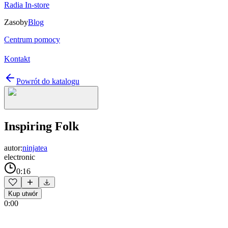
Radia In-store
Zasoby
Blog
Centrum pomocy
Kontakt
Powrót do katalogu
Inspiring Folk
autor:
ninjatea
electronic
0:16
Kup utwór
0:00