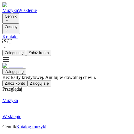
Muzyka
W sklepie
Cennik
Zasoby
Kontakt
🇵🇱
Zaloguj się
Załóż konto
Zaloguj się
Bez karty kredytowej. Anuluj w dowolnej chwili.
Załóż konto
Zaloguj się
Przeglądaj
Muzyka
W sklepie
Cennik
Katalog muzyki