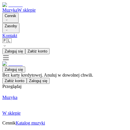
Muzyka
W sklepie
Cennik
Zasoby
Kontakt
🇵🇱
Zaloguj się
Załóż konto
Zaloguj się
Bez karty kredytowej. Anuluj w dowolnej chwili.
Załóż konto
Zaloguj się
Przeglądaj
Muzyka
W sklepie
Cennik
Katalog muzyki