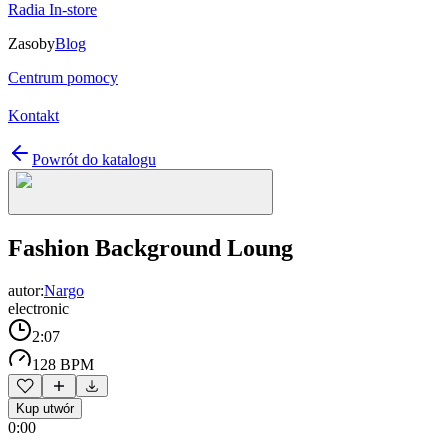
Radia In-store
Zasoby
Blog
Centrum pomocy
Kontakt
Powrót do katalogu
Fashion Background Loung
autor:
Nargo
electronic
2:07
128 BPM
Kup utwór
0:00