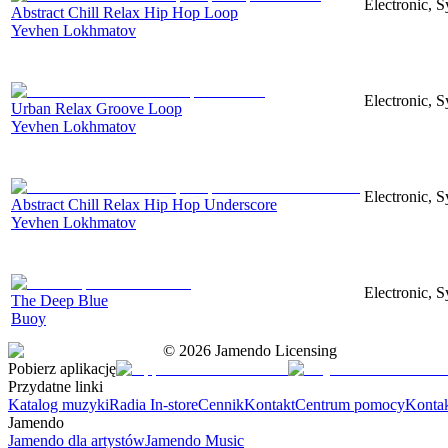
Electronic, S
Abstract Chill Relax Hip Hop Loop
Yevhen Lokhmatov
Electronic, S
Urban Relax Groove Loop
Yevhen Lokhmatov
Electronic, S
Abstract Chill Relax Hip Hop Underscore
Yevhen Lokhmatov
Electronic, S
The Deep Blue
Buoy
©
2026
Jamendo Licensing
Pobierz aplikację
Przydatne linki
Katalog muzyki
Radia In-store
Cennik
Kontakt
Centrum pomocy
Konta
Jamendo
Jamendo dla artystów
Jamendo Music