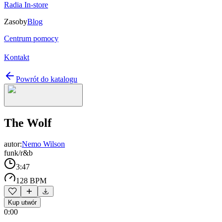
Radia In-store
Zasoby
Blog
Centrum pomocy
Kontakt
Powrót do katalogu
The Wolf
autor:
Nemo Wilson
funk/r&b
3:47
128 BPM
Kup utwór
0:00