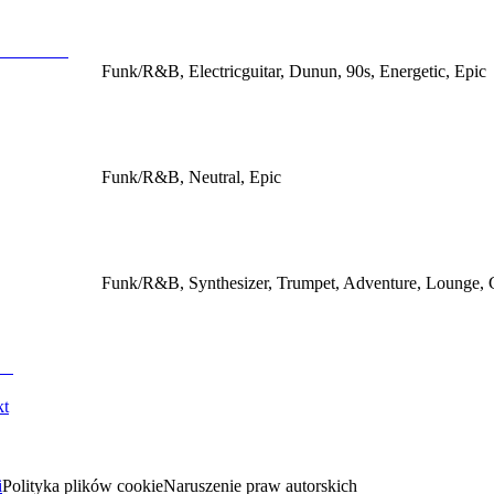
Funk/R&B, Electricguitar, Dunun, 90s, Energetic, Epic
Funk/R&B, Neutral, Epic
Funk/R&B, Synthesizer, Trumpet, Adventure, Lounge, 
kt
i
Polityka plików cookie
Naruszenie praw autorskich