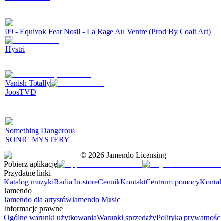
09 - Equivok Feat Nosil - La Rage Au Ventre (Prod By Coalt Art)
Hystri
Vanish Totally
JoosTVD
Something Dangerous
SONIC MYSTERY
©
2026
Jamendo Licensing
Pobierz aplikację
Przydatne linki
Katalog muzyki
Radia In-store
Cennik
Kontakt
Centrum pomocy
Konta
Jamendo
Jamendo dla artystów
Jamendo Music
Informacje prawne
Ogólne warunki użytkowania
Warunki sprzedaży
Polityka prywatnośc