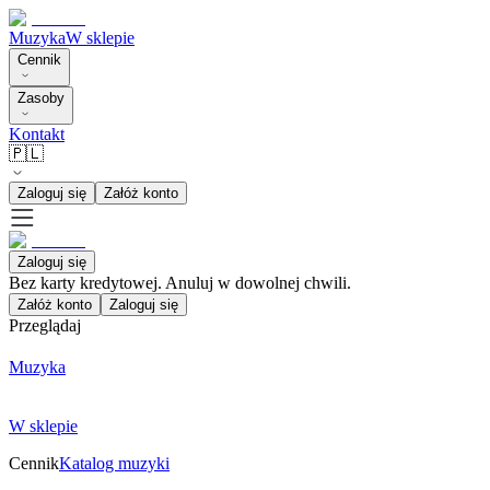
Muzyka
W sklepie
Cennik
Zasoby
Kontakt
🇵🇱
Zaloguj się
Załóż konto
Zaloguj się
Bez karty kredytowej. Anuluj w dowolnej chwili.
Załóż konto
Zaloguj się
Przeglądaj
Muzyka
W sklepie
Cennik
Katalog muzyki