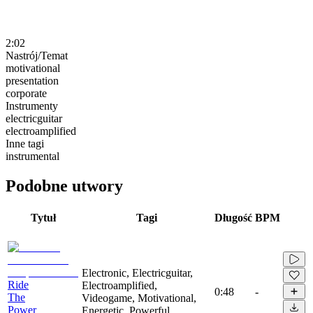
2:02
Nastrój/Temat
motivational
presentation
corporate
Instrumenty
electricguitar
electroamplified
Inne tagi
instrumental
Podobne utwory
Tytuł
Tagi
Długość
BPM
Electronic, Electricguitar,
Ride
Electroamplified,
0:48
-
The
Videogame, Motivational,
Power
Energetic, Powerful