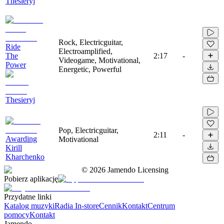
Thesieryj
Rock, Electricguitar,
Ride
Electroamplified,
The
2:17
-
Videogame, Motivational,
Power
Energetic, Powerful
Thesieryj
Pop, Electricguitar,
2:11
-
Awarding
Motivational
Kirill
Kharchenko
©
2026
Jamendo Licensing
Pobierz aplikację
Przydatne linki
Katalog muzyki
Radia In-store
Cennik
Kontakt
Centrum
pomocy
Kontakt
Jamendo