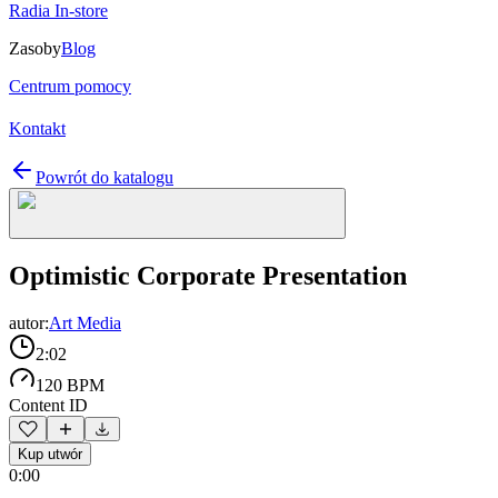
Radia In-store
Zasoby
Blog
Centrum pomocy
Kontakt
Powrót do katalogu
Optimistic Corporate Presentation
autor:
Art Media
2:02
120 BPM
Content ID
Kup utwór
0:00