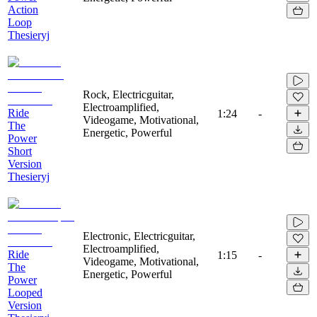
Action
Loop
Thesieryj
Rock, Electricguitar,
Electroamplified,
Ride
1:24
-
Videogame, Motivational,
The
Energetic, Powerful
Power
Short
Version
Thesieryj
Electronic, Electricguitar,
Electroamplified,
Ride
1:15
-
Videogame, Motivational,
The
Energetic, Powerful
Power
Looped
Version