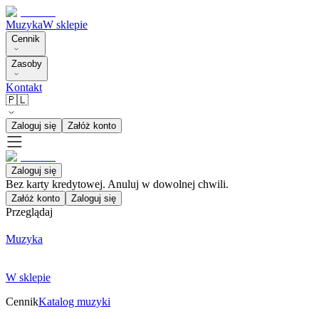
Muzyka
W sklepie
Cennik
Zasoby
Kontakt
🇵🇱
Zaloguj się
Załóż konto
Zaloguj się
Bez karty kredytowej. Anuluj w dowolnej chwili.
Załóż konto
Zaloguj się
Przeglądaj
Muzyka
W sklepie
Cennik
Katalog muzyki