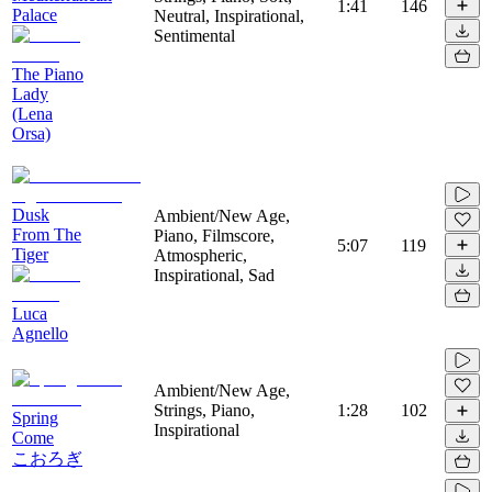
1:41
146
Palace
Neutral, Inspirational,
Sentimental
The Piano
Lady
(Lena
Orsa)
Dusk
Ambient/New Age,
From The
Piano, Filmscore,
5:07
119
Tiger
Atmospheric,
Inspirational, Sad
Luca
Agnello
Ambient/New Age,
Strings, Piano,
1:28
102
Spring
Inspirational
Come
こおろぎ