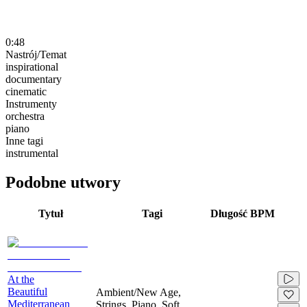
0:48
Nastrój/Temat
inspirational
documentary
cinematic
Instrumenty
orchestra
piano
Inne tagi
instrumental
Podobne utwory
Tytuł
Tagi
Długość
BPM
At the
Beautiful
Ambient/New Age,
Mediterranean
Strings, Piano, Soft,