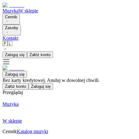
Muzyka
W sklepie
Cennik
Zasoby
Kontakt
🇵🇱
Zaloguj się
Załóż konto
Zaloguj się
Bez karty kredytowej. Anuluj w dowolnej chwili.
Załóż konto
Zaloguj się
Przeglądaj
Muzyka
W sklepie
Cennik
Katalog muzyki