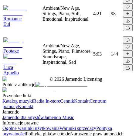
Ambient/New Age,
Strings, Piano, Soft,
4:21
98
Romance
Emotional, Inspirational
Eul
Ambient/New Age,
Footage
Strings, Piano, Filmscore,
5:03
144
Soundscape,
Inspirational, Sad
Luca
Agnello
©
2026
Jamendo Licensing
Pobierz aplikację
Przydatne linki
Katalog muzyki
Radia In-store
Cennik
Kontakt
Centrum
pomocy
Kontakt
Jamendo
Jamendo dla artystów
Jamendo Music
Informacje prawne
Ogólne warunki użytkowania
Warunki sprzedaży
Polityka
prywatności
Polityka plików cookie
Naruszenie praw autorskich