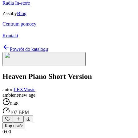
Radia In-store
Zasoby
Blog
Centrum pomocy
Kontakt
Powrót do katalogu
Heaven Piano Short Version
autor:
LEXMusic
ambient/new age
0:48
107 BPM
Kup utwór
0:00