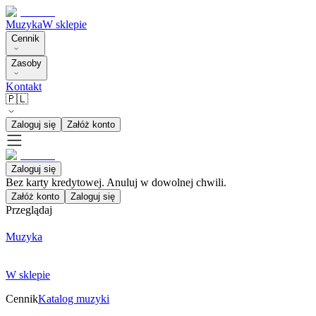
Muzyka
W sklepie
Cennik
Zasoby
Kontakt
🇵🇱
Zaloguj się
Załóż konto
Zaloguj się
Bez karty kredytowej. Anuluj w dowolnej chwili.
Załóż konto
Zaloguj się
Przeglądaj
Muzyka
W sklepie
Cennik
Katalog muzyki