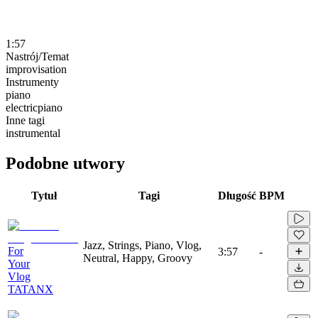
1:57
Nastrój/Temat
improvisation
Instrumenty
piano
electricpiano
Inne tagi
instrumental
Podobne utwory
Tytuł
Tagi
Długość
BPM
Jazz, Strings, Piano, Vlog,
For
3:57
-
Neutral, Happy, Groovy
Your
Vlog
TATANX