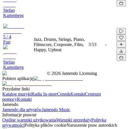
Stefan
Kartenberg
5 / 4
Jazz, Drums, Strings, Piano,
Fun
Filmscore, Corporate, Film,
3:53
-
Happy, Upbeat
Stefan
Kartenberg
©
2026
Jamendo Licensing
Pobierz aplikację
Przydatne linki
Katalog muzyki
Radia In-store
Cennik
Kontakt
Centrum
pomocy
Kontakt
Jamendo
Jamendo dla artystów
Jamendo Music
Informacje prawne
Ogólne warunki użytkowania
Warunki sprzedaży
Polityka
prywatności
Polityka plików cookie
Naruszenie praw autorskich