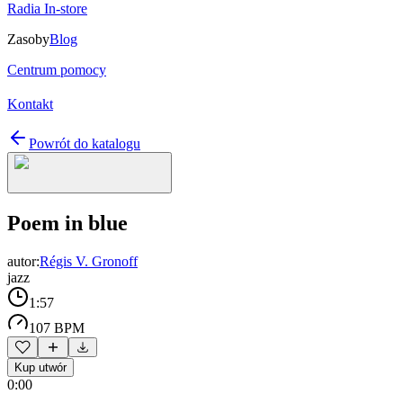
Radia In-store
Zasoby
Blog
Centrum pomocy
Kontakt
Powrót do katalogu
Poem in blue
autor:
Régis V. Gronoff
jazz
1:57
107 BPM
Kup utwór
0:00