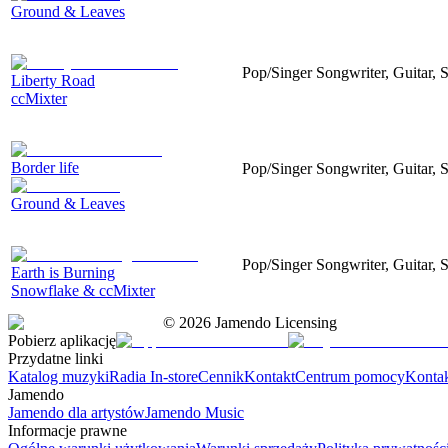
Ground & Leaves
Pop/Singer Songwriter, Guitar, S
Liberty Road
ccMixter
Border life
Pop/Singer Songwriter, Guitar, St
Ground & Leaves
Pop/Singer Songwriter, Guitar, S
Earth is Burning
Snowflake & ccMixter
©
2026
Jamendo Licensing
Pobierz aplikację
Przydatne linki
Katalog muzyki
Radia In-store
Cennik
Kontakt
Centrum pomocy
Konta
Jamendo
Jamendo dla artystów
Jamendo Music
Informacje prawne