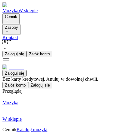
Muzyka
W sklepie
Cennik
Zasoby
Kontakt
🇵🇱
Zaloguj się
Załóż konto
Zaloguj się
Bez karty kredytowej. Anuluj w dowolnej chwili.
Załóż konto
Zaloguj się
Przeglądaj
Muzyka
W sklepie
Cennik
Katalog muzyki