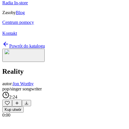
Radia In-store
Zasoby
Blog
Centrum pomocy
Kontakt
Powrót do katalogu
Reality
autor:
Jon Worthy
pop/singer songwriter
2:24
Kup utwór
0:00