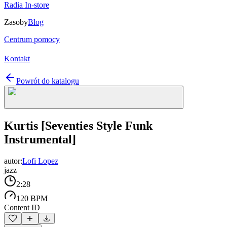
Radia In-store
Zasoby
Blog
Centrum pomocy
Kontakt
Powrót do katalogu
Kurtis [Seventies Style Funk
Instrumental]
autor:
Lofi Lopez
jazz
2:28
120 BPM
Content ID