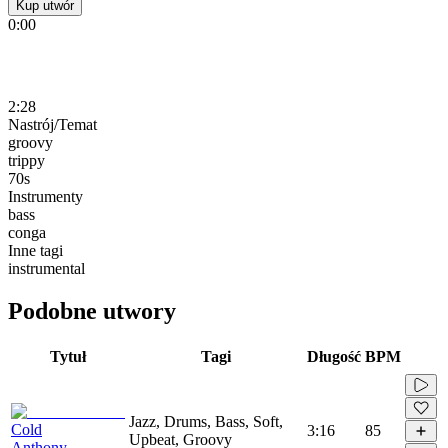
Kup utwór
0:00
2:28
Nastrój/Temat
groovy
trippy
70s
Instrumenty
bass
conga
Inne tagi
instrumental
Podobne utwory
Tytuł
Tagi
Długość
BPM
Jazz, Drums, Bass, Soft,
Cold
3:16
85
Upbeat, Groovy
Anthony