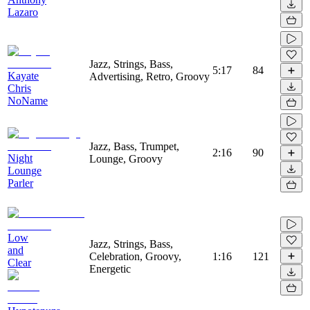
Lazaro
Jazz, Strings, Bass,
5:17
84
Kayate
Advertising, Retro, Groovy
Chris
NoName
Jazz, Bass, Trumpet,
2:16
90
Night
Lounge, Groovy
Lounge
Parler
Low
Jazz, Strings, Bass,
and
Celebration, Groovy,
1:16
121
Clear
Energetic