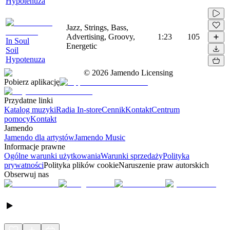
Hypotenuza
Jazz, Strings, Bass,
Advertising, Groovy,
1:23
105
In Soul
Energetic
Soil
Hypotenuza
©
2026
Jamendo Licensing
Pobierz aplikację
Przydatne linki
Katalog muzyki
Radia In-store
Cennik
Kontakt
Centrum
pomocy
Kontakt
Jamendo
Jamendo dla artystów
Jamendo Music
Informacje prawne
Ogólne warunki użytkowania
Warunki sprzedaży
Polityka
prywatności
Polityka plików cookie
Naruszenie praw autorskich
Obserwuj nas