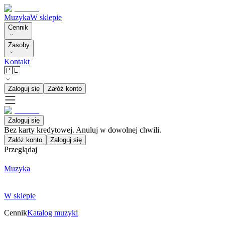
Muzyka
W sklepie
Cennik
Zasoby
Kontakt
🇵🇱
Zaloguj się
Załóż konto
Zaloguj się
Bez karty kredytowej. Anuluj w dowolnej chwili.
Załóż konto
Zaloguj się
Przeglądaj
Muzyka
W sklepie
Cennik
Katalog muzyki