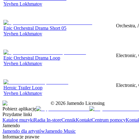
Yevhen Lokhmatov
Orchestra, 
Epic Orchestral Drama Short 05
Yevhen Lokhmatov
Electronic,
Epic Orchestral Drama Loop
Yevhen Lokhmatov
Electronic,
Heroic Trailer Loop
Yevhen Lokhmatov
©
2026
Jamendo Licensing
Pobierz aplikację
Przydatne linki
Katalog muzyki
Radia In-store
Cennik
Kontakt
Centrum pomocy
Konta
Jamendo
Jamendo dla artystów
Jamendo Music
Informacje prawne