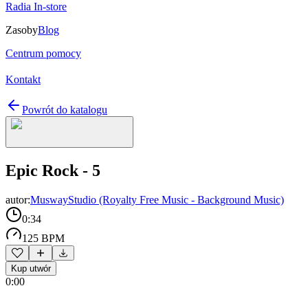
Radia In-store
Zasoby
Blog
Centrum pomocy
Kontakt
Powrót do katalogu
Epic Rock - 5
autor:
MuswayStudio (Royalty Free Music - Background Music)
0:34
125 BPM
Kup utwór
0:00