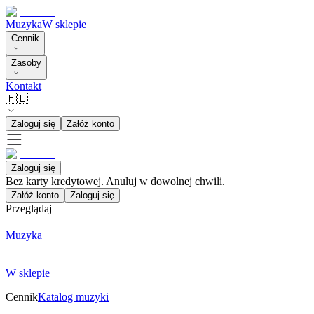
Muzyka
W sklepie
Cennik
Zasoby
Kontakt
🇵🇱
Zaloguj się
Załóż konto
Zaloguj się
Bez karty kredytowej. Anuluj w dowolnej chwili.
Załóż konto
Zaloguj się
Przeglądaj
Muzyka
W sklepie
Cennik
Katalog muzyki