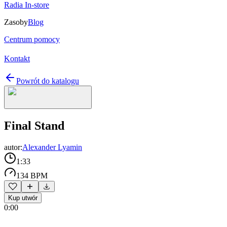
Radia In-store
Zasoby
Blog
Centrum pomocy
Kontakt
Powrót do katalogu
Final Stand
autor:
Alexander Lyamin
1:33
134 BPM
Kup utwór
0:00