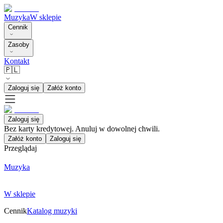
Muzyka
W sklepie
Cennik
Zasoby
Kontakt
🇵🇱
Zaloguj się
Załóż konto
Zaloguj się
Bez karty kredytowej. Anuluj w dowolnej chwili.
Załóż konto
Zaloguj się
Przeglądaj
Muzyka
W sklepie
Cennik
Katalog muzyki