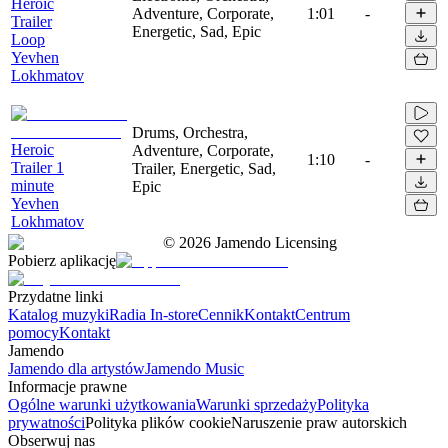
Heroic
Adventure, Corporate,
1:01
-
Trailer
Energetic, Sad, Epic
Loop
Yevhen
Lokhmatov
Drums, Orchestra,
Heroic
Adventure, Corporate,
1:10
-
Trailer 1
Trailer, Energetic, Sad,
minute
Epic
Yevhen
Lokhmatov
©
2026
Jamendo Licensing
Pobierz aplikację
Przydatne linki
Katalog muzyki
Radia In-store
Cennik
Kontakt
Centrum
pomocy
Kontakt
Jamendo
Jamendo dla artystów
Jamendo Music
Informacje prawne
Ogólne warunki użytkowania
Warunki sprzedaży
Polityka
prywatności
Polityka plików cookie
Naruszenie praw autorskich
Obserwuj nas