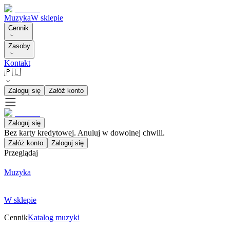
Muzyka
W sklepie
Cennik
Zasoby
Kontakt
🇵🇱
Zaloguj się
Załóż konto
Zaloguj się
Bez karty kredytowej. Anuluj w dowolnej chwili.
Załóż konto
Zaloguj się
Przeglądaj
Muzyka
W sklepie
Cennik
Katalog muzyki