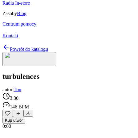
Radia In-store
Zasoby
Blog
Centrum pomocy
Kontakt
Powrót do katalogu
turbulences
autor:
Ton
3:30
146 BPM
Kup utwór
0:00