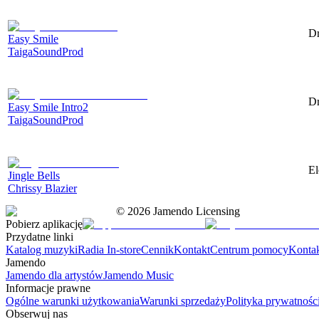
Dr
Easy Smile
TaigaSoundProd
Dr
Easy Smile Intro2
TaigaSoundProd
El
Jingle Bells
Chrissy Blazier
©
2026
Jamendo Licensing
Pobierz aplikację
Przydatne linki
Katalog muzyki
Radia In-store
Cennik
Kontakt
Centrum pomocy
Konta
Jamendo
Jamendo dla artystów
Jamendo Music
Informacje prawne
Ogólne warunki użytkowania
Warunki sprzedaży
Polityka prywatnośc
Obserwuj nas