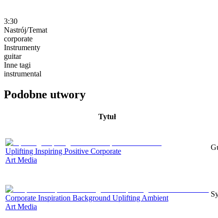
3:30
Nastrój/Temat
corporate
Instrumenty
guitar
Inne tagi
instrumental
Podobne utwory
Tytuł
Gu
Uplifting Inspiring Positive Corporate
Art Media
Sy
Corporate Inspiration Background Uplifting Ambient
Art Media