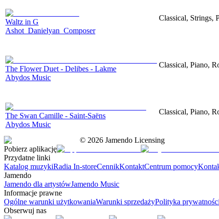
Classical, Strings,
Waltz in G
Ashot_Danielyan_Composer
Classical, Piano, 
The Flower Duet - Delibes - Lakme
Abydos Music
Classical, Piano, 
The Swan Camille - Saint-Saëns
Abydos Music
©
2026
Jamendo Licensing
Pobierz aplikację
Przydatne linki
Katalog muzyki
Radia In-store
Cennik
Kontakt
Centrum pomocy
Konta
Jamendo
Jamendo dla artystów
Jamendo Music
Informacje prawne
Ogólne warunki użytkowania
Warunki sprzedaży
Polityka prywatnośc
Obserwuj nas