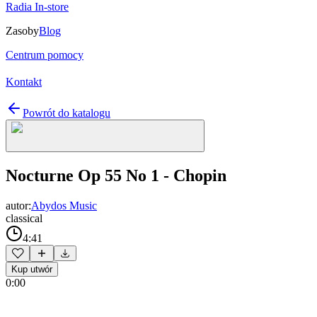
Radia In-store
Zasoby
Blog
Centrum pomocy
Kontakt
Powrót do katalogu
Nocturne Op 55 No 1 - Chopin
autor:
Abydos Music
classical
4:41
Kup utwór
0:00