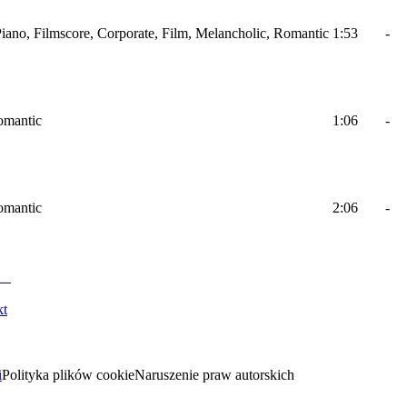
 Piano, Filmscore, Corporate, Film, Melancholic, Romantic
1:53
-
Romantic
1:06
-
Romantic
2:06
-
kt
i
Polityka plików cookie
Naruszenie praw autorskich