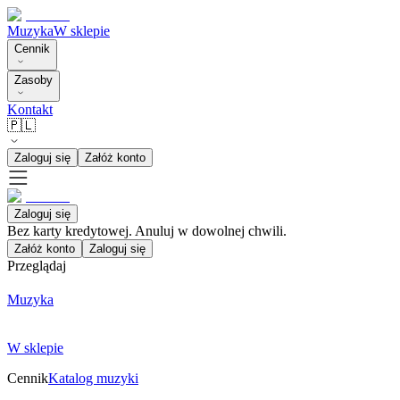
Muzyka
W sklepie
Cennik
Zasoby
Kontakt
🇵🇱
Zaloguj się
Załóż konto
Zaloguj się
Bez karty kredytowej. Anuluj w dowolnej chwili.
Załóż konto
Zaloguj się
Przeglądaj
Muzyka
W sklepie
Cennik
Katalog muzyki