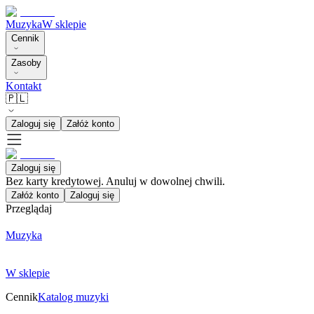
Muzyka
W sklepie
Cennik
Zasoby
Kontakt
🇵🇱
Zaloguj się
Załóż konto
Zaloguj się
Bez karty kredytowej. Anuluj w dowolnej chwili.
Załóż konto
Zaloguj się
Przeglądaj
Muzyka
W sklepie
Cennik
Katalog muzyki