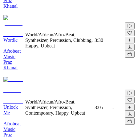
Praz
Khanal
World/African/Afro-Beat,
Wordle
Synthesizer, Percussion, Clubbing,
3:30
-
|
Happy, Upbeat
Afrobeat
Music
Praz
Khanal
World/African/Afro-Beat,
Unlock
Synthesizer, Percussion,
3:05
-
Me
Contemporary, Happy, Upbeat
|
Afrobeat
Music
Praz