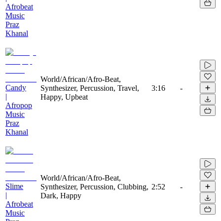
Afrobeat
Music
Praz
Khanal
World/African/Afro-Beat,
Candy
Synthesizer, Percussion, Travel,
3:16
-
|
Happy, Upbeat
Afropop
Music
Praz
Khanal
World/African/Afro-Beat,
Slime
Synthesizer, Percussion, Clubbing,
2:52
-
|
Dark, Happy
Afrobeat
Music