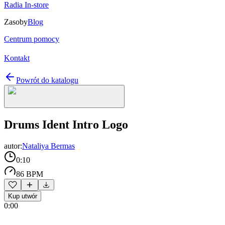
Radia In-store
Zasoby
Blog
Centrum pomocy
Kontakt
Powrót do katalogu
Drums Ident Intro Logo
autor:
Nataliya Bermas
0:10
86 BPM
Kup utwór
0:00