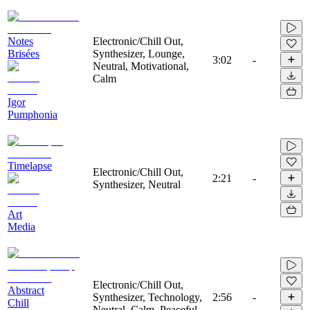
Notes
Electronic/Chill Out,
Brisées
Synthesizer, Lounge,
3:02
-
Neutral, Motivational,
Calm
Igor
Pumphonia
Timelapse
Electronic/Chill Out,
2:21
-
Synthesizer, Neutral
Art
Media
Electronic/Chill Out,
Abstract
Synthesizer, Technology,
2:56
-
Chill
Neutral, Calm, Peaceful