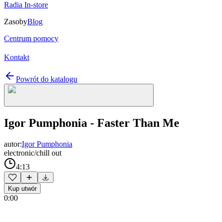
Radia In-store
Zasoby
Blog
Centrum pomocy
Kontakt
Powrót do katalogu
Igor Pumphonia - Faster Than Me
autor:
Igor Pumphonia
electronic/chill out
4:13
Kup utwór
0:00