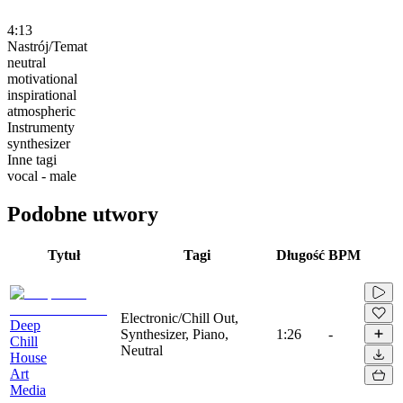
4:13
Nastrój/Temat
neutral
motivational
inspirational
atmospheric
Instrumenty
synthesizer
Inne tagi
vocal - male
Podobne utwory
Tytuł
Tagi
Długość
BPM
Electronic/Chill Out,
Deep
Synthesizer, Piano,
1:26
-
Chill
Neutral
House
Art
Media