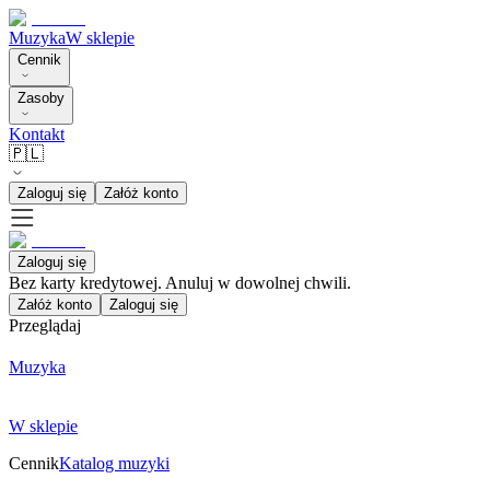
Muzyka
W sklepie
Cennik
Zasoby
Kontakt
🇵🇱
Zaloguj się
Załóż konto
Zaloguj się
Bez karty kredytowej. Anuluj w dowolnej chwili.
Załóż konto
Zaloguj się
Przeglądaj
Muzyka
W sklepie
Cennik
Katalog muzyki