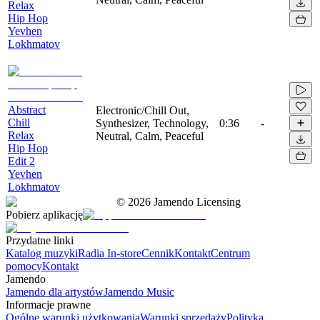
Relax
Hip Hop
Yevhen
Lokhmatov
Abstract
Electronic/Chill Out,
Chill
Synthesizer, Technology,
0:36
-
Relax
Neutral, Calm, Peaceful
Hip Hop
Edit 2
Yevhen
Lokhmatov
©
2026
Jamendo Licensing
Pobierz aplikację
Przydatne linki
Katalog muzyki
Radia In-store
Cennik
Kontakt
Centrum
pomocy
Kontakt
Jamendo
Jamendo dla artystów
Jamendo Music
Informacje prawne
Ogólne warunki użytkowania
Warunki sprzedaży
Polityka