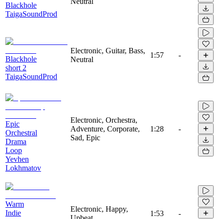
Neutral
Blackhole
TaigaSoundProd
Electronic, Guitar, Bass,
1:57
-
Blackhole
Neutral
short 2
TaigaSoundProd
Electronic, Orchestra,
Epic
Adventure, Corporate,
1:28
-
Orchestral
Sad, Epic
Drama
Loop
Yevhen
Lokhmatov
Warm
Electronic, Happy,
Indie
1:53
-
Upbeat