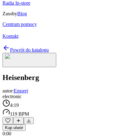
Radia In-store
Zasoby
Blog
Centrum pomocy
Kontakt
Powrót do katalogu
Heisenberg
autor:
Emorej
electronic
4:19
119 BPM
Kup utwór
0:00