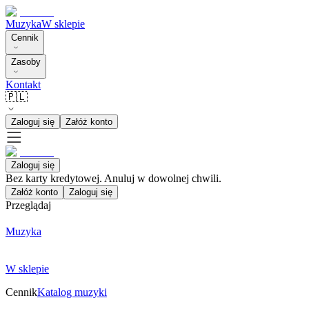
Muzyka
W sklepie
Cennik
Zasoby
Kontakt
🇵🇱
Zaloguj się
Załóż konto
Zaloguj się
Bez karty kredytowej. Anuluj w dowolnej chwili.
Załóż konto
Zaloguj się
Przeglądaj
Muzyka
W sklepie
Cennik
Katalog muzyki