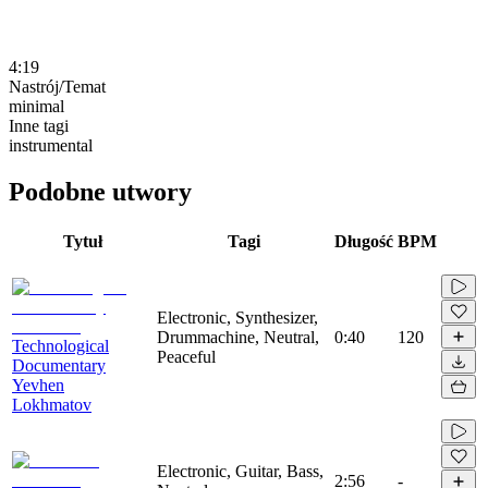
4:19
Nastrój/Temat
minimal
Inne tagi
instrumental
Podobne utwory
Tytuł
Tagi
Długość
BPM
Electronic, Synthesizer,
Drummachine, Neutral,
0:40
120
Technological
Peaceful
Documentary
Yevhen
Lokhmatov
Electronic, Guitar, Bass,
2:56
-