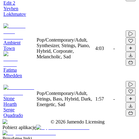
Edit 2
Yevhen
Lokhmatov
Pop/Contemporary/Adult,
Ambient
Synthesizer, Strings, Piano,
Town
4:03
-
Hybrid, Corporate,
Melancholic, Sad
Fatima
Mhedden
Pop/Contemporary/Adult,
Stone
Strings, Bass, Hybrid, Dark,
1:57
-
Hearth
Energetic, Sad
Serge
Quadrado
©
2026
Jamendo Licensing
Pobierz aplikację
Przydatne linki