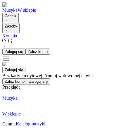
Muzyka
W sklepie
Cennik
Zasoby
Kontakt
🇵🇱
Zaloguj się
Załóż konto
Zaloguj się
Bez karty kredytowej. Anuluj w dowolnej chwili.
Załóż konto
Zaloguj się
Przeglądaj
Muzyka
W sklepie
Cennik
Katalog muzyki