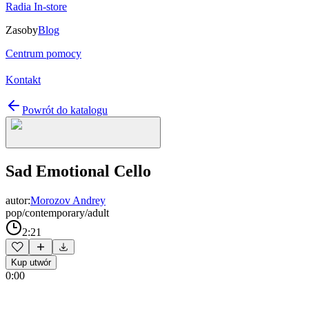
Radia In-store
Zasoby
Blog
Centrum pomocy
Kontakt
Powrót do katalogu
Sad Emotional Cello
autor:
Morozov Andrey
pop/contemporary/adult
2:21
Kup utwór
0:00