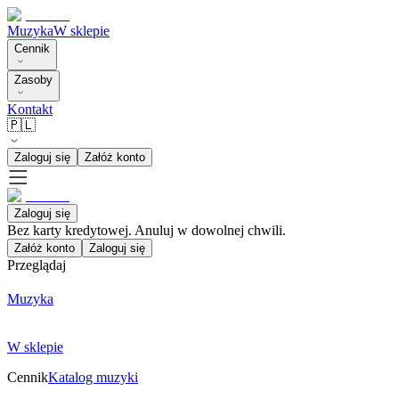
Muzyka
W sklepie
Cennik
Zasoby
Kontakt
🇵🇱
Zaloguj się
Załóż konto
Zaloguj się
Bez karty kredytowej. Anuluj w dowolnej chwili.
Załóż konto
Zaloguj się
Przeglądaj
Muzyka
W sklepie
Cennik
Katalog muzyki