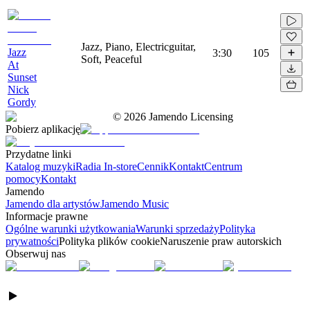
Jazz, Piano, Electricguitar,
Jazz
3:30
105
Soft, Peaceful
At
Sunset
Nick
Gordy
©
2026
Jamendo Licensing
Pobierz aplikację
Przydatne linki
Katalog muzyki
Radia In-store
Cennik
Kontakt
Centrum
pomocy
Kontakt
Jamendo
Jamendo dla artystów
Jamendo Music
Informacje prawne
Ogólne warunki użytkowania
Warunki sprzedaży
Polityka
prywatności
Polityka plików cookie
Naruszenie praw autorskich
Obserwuj nas