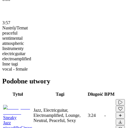
3:57
Nastrój/Temat
peaceful
sentimental
atmospheric
Instrumenty
electricguitar
electroamplified
Inne tagi
vocal - female
Podobne utwory
Tytuł
Tagi
Długość
BPM
Jazz, Electricguitar,
Electroamplified, Lounge,
3:24
-
Sneaky
Neutral, Peaceful, Sexy
Jazz
piccadillyCircus