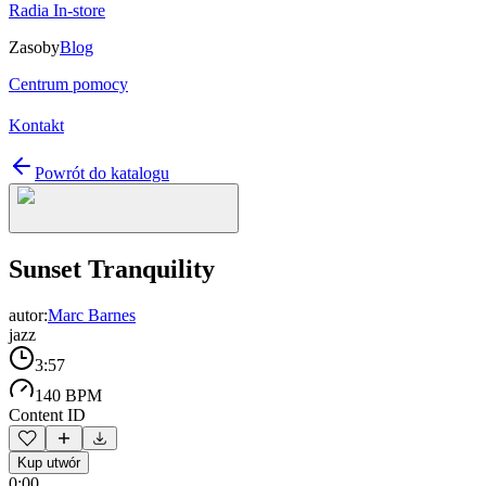
Radia In-store
Zasoby
Blog
Centrum pomocy
Kontakt
Powrót do katalogu
Sunset Tranquility
autor:
Marc Barnes
jazz
3:57
140 BPM
Content ID
Kup utwór
0:00