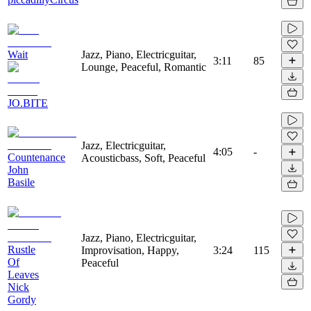
Wait
Jazz, Piano, Electricguitar,
3:11
85
Lounge, Peaceful, Romantic
JO.BITE
Jazz, Electricguitar,
4:05
-
Countenance
Acousticbass, Soft, Peaceful
John
Basile
Jazz, Piano, Electricguitar,
Rustle
Improvisation, Happy,
3:24
115
Of
Peaceful
Leaves
Nick
Gordy