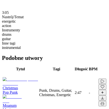
3:05
Nastrój/Temat
energetic
action
Instrumenty
drums
guitar
Inne tagi
instrumental
Podobne utwory
Tytuł
Tagi
Długość
BPM
Christmas
Punk, Drums, Guitar,
Pop Punk
2:47
-
Christmas, Energetic
Moanum