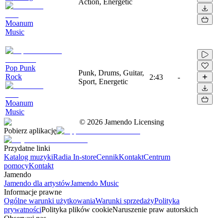
Action, Energetic
Moanum
Music
Pop Punk
Punk, Drums, Guitar,
Rock
2:43
-
Sport, Energetic
Moanum
Music
©
2026
Jamendo Licensing
Pobierz aplikację
Przydatne linki
Katalog muzyki
Radia In-store
Cennik
Kontakt
Centrum
pomocy
Kontakt
Jamendo
Jamendo dla artystów
Jamendo Music
Informacje prawne
Ogólne warunki użytkowania
Warunki sprzedaży
Polityka
prywatności
Polityka plików cookie
Naruszenie praw autorskich