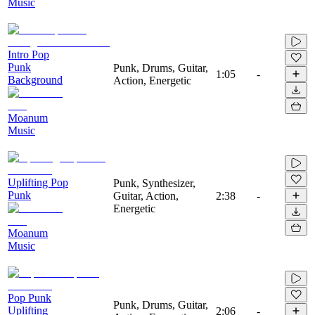
Music
Intro Pop
Punk
Punk, Drums, Guitar,
1:05
-
Background
Action, Energetic
Moanum
Music
Uplifting Pop
Punk, Synthesizer,
Punk
Guitar, Action,
2:38
-
Energetic
Moanum
Music
Pop Punk
Punk, Drums, Guitar,
Uplifting
2:06
-