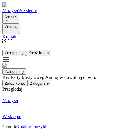
Muzyka
W sklepie
Cennik
Zasoby
Kontakt
🇵🇱
Zaloguj się
Załóż konto
Zaloguj się
Bez karty kredytowej. Anuluj w dowolnej chwili.
Załóż konto
Zaloguj się
Przeglądaj
Muzyka
W sklepie
Cennik
Katalog muzyki