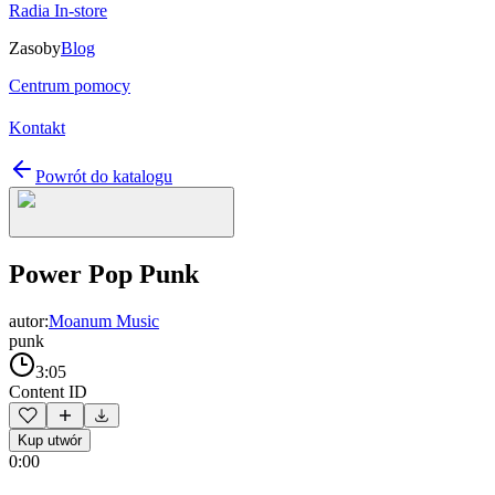
Radia In-store
Zasoby
Blog
Centrum pomocy
Kontakt
Powrót do katalogu
Power Pop Punk
autor:
Moanum Music
punk
3:05
Content ID
Kup utwór
0:00