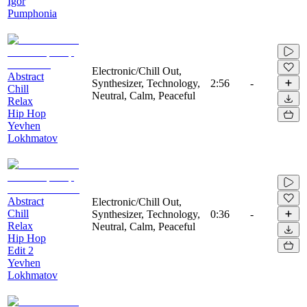
Igor
Pumphonia
Electronic/Chill Out,
Abstract
Synthesizer, Technology,
2:56
-
Chill
Neutral, Calm, Peaceful
Relax
Hip Hop
Yevhen
Lokhmatov
Abstract
Electronic/Chill Out,
Chill
Synthesizer, Technology,
0:36
-
Relax
Neutral, Calm, Peaceful
Hip Hop
Edit 2
Yevhen
Lokhmatov