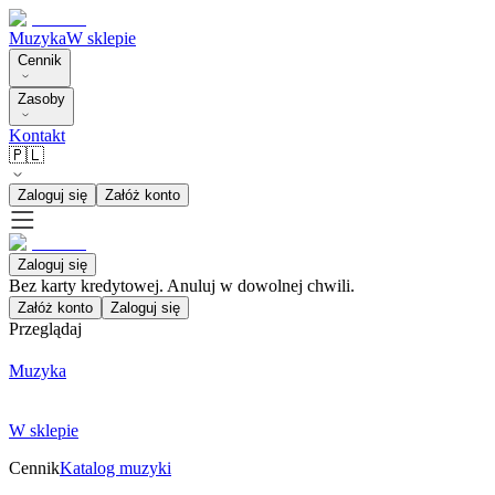
Muzyka
W sklepie
Cennik
Zasoby
Kontakt
🇵🇱
Zaloguj się
Załóż konto
Zaloguj się
Bez karty kredytowej. Anuluj w dowolnej chwili.
Załóż konto
Zaloguj się
Przeglądaj
Muzyka
W sklepie
Cennik
Katalog muzyki