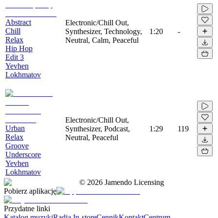
Abstract
Electronic/Chill Out,
Chill
Synthesizer, Technology,
1:20
-
Relax
Neutral, Calm, Peaceful
Hip Hop
Edit 3
Yevhen
Lokhmatov
Electronic/Chill Out,
Urban
Synthesizer, Podcast,
1:29
119
Relax
Neutral, Peaceful
Groove
Underscore
Yevhen
Lokhmatov
©
2026
Jamendo Licensing
Pobierz aplikację
Przydatne linki
Katalog muzyki
Radia In-store
Cennik
Kontakt
Centrum