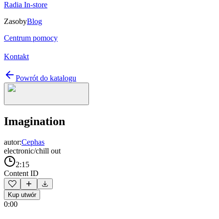
Radia In-store
Zasoby
Blog
Centrum pomocy
Kontakt
Powrót do katalogu
Imagination
autor:
Cephas
electronic/chill out
2:15
Content ID
Kup utwór
0:00